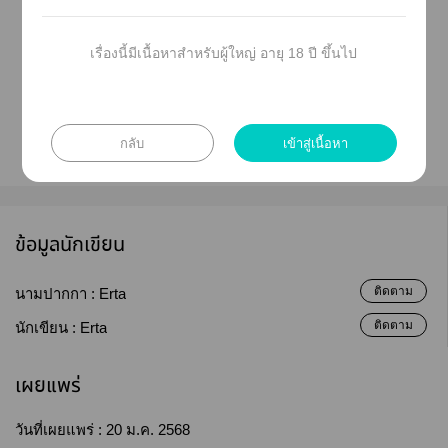
All characters and events portrayed in this fiction
เรื่องนี้มีเนื้อหาสำหรับผู้ใหญ่ อายุ 18 ปี ขึ้นไป
are ficitious
ข้อมูลเพิ่มเติม* สุ่มคู่ สุ่มต สุ่มโ
กลับ
เข้าสู่เนื้อหา
ข้อมูลนักเขียน
ติดตาม
นามปากกา :
Erta
ติดตาม
นักเขียน :
Erta
เผยแพร่
วันที่เผยแพร่ :
20 ม.ค. 2568