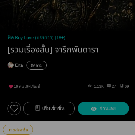
ฟิค Boy Love (บรรยาย) (18+)
[รวมเรื่องสั้น] จารึกพันดารา
Erta
ติดตาม
19
คน เลิฟเรื่องนี้
1.13K
27
69
เพิ่มเข้าชั้น
อ่านเลย
วายสเตชั่น