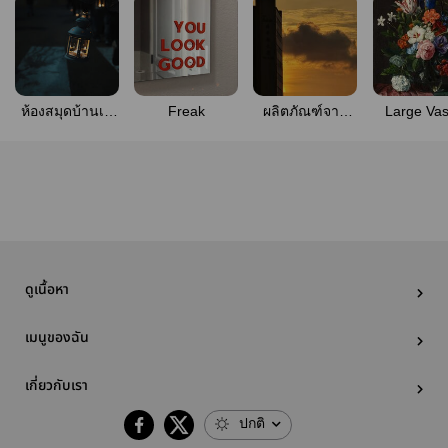
ห้องสมุดบ้านเห
Freak
ผลิตภัณฑ์​จาก
Large Vas
ยียน
โรงงานกาว​ -​
รวมฟิคสั
รวมแฟน​ฟิค​
ดูเนื้อหา
เมนูของฉัน
เกี่ยวกับเรา
ปกติ