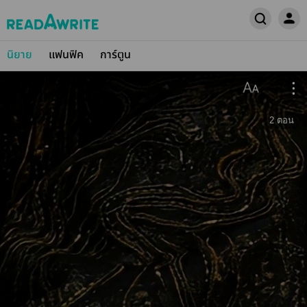
นิยาย
แฟนฟิค
การ์ตูน
2
ตอน