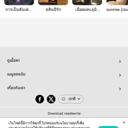
การเป็นฮันเตอร์
ธคินมีรัก
เมื่อผมทะลุมิติ
sunrise (เม
อันดับ1 ช่างยาก
เข้าไปในโลกฝึก
เย็น
ตน
ดูเนื้อหา
เมนูของฉัน
เกี่ยวกับเรา
ปกติ
Download readAwrite
×
เว็บไซต์นี้มีการใช้คุกกี้ โปรดยอมรับนโยบายคุกกี้เพื่อ