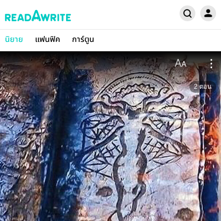
นิยาย
แฟนฟิค
การ์ตูน
2
ตอน