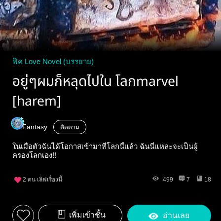
ฟิค Love Novel (บรรยาย)
อยู่ๆผมก็หลุดไปใน โลกmarvel
[harem]
Fantasy
ติดตาม
ในเมื่อตัวฉันได้โอกาสเข้ามาที่โลกนี้แล้ว ฉันนี่แหละจะเป็นผู้
ครองโลกเอง!!
2
คน เลิฟเรื่องนี้
499
7
18
เพิ่มเข้าชั้น
อ่านเลย