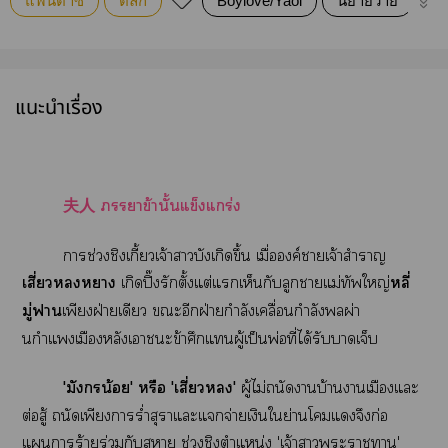
แฟนตาซี
ตลก
Boylove/Yaoi
นิยายวาย
เค
แนะนำเรื่อง
夫人 าข้านั้นแข็งแกร่ง
าช่วงชิงเกี้ยวเจ้าาบังเกิดขึ้น เมื่อองค์าเจ้าสำราญ
เสี่ยวหา
เกิดปิ๊งรักตั้งแต่แเห็นกับลูกาแม่ทัพใหญ่
หลี่
มู่า
เพียงฝ่ายเดียว ะอีกฝ่ายกำลังเคลื่อนกำลังผ่า
นกำแเมืองหลังเาะข้าศึกแผู้เป็นพ่อที่ได้รับาเจ็บ
'มังกรน้อย' หรือ 'เสี่ยว'
ผู้ไม่ถนัดาบ้านาเมืองแะ
ต่อสู้ ถนัดเพียงาร่ำสุราแะแจ่ายเงินใย่านโแจึงก่อ
แารร้ายร่วมกับา ช่วงชิงตำแหน่ง 'เจ้าาะาา'