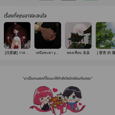
เรื่องที่คุณอาจจะสนใจ
[沈爱媛] วาสนา
เหนือชะตา you
หลงเซี่ยน 龙县
[ 愛青 的 魔
รัก
are mine
#จอมมารกับ
ฉิง
“มาเป็นคนแรกที่โดเนทให้กำลังใจนักเขียนกันเถอะ”