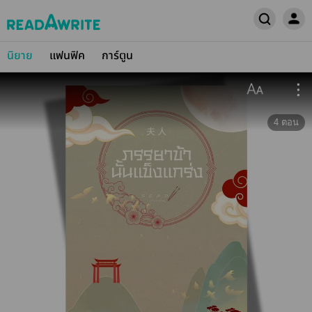
นิยาย
แฟนฟิค
การ์ตูน
4
ตอน