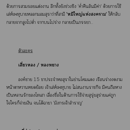
ด้วยาแต่งา อีกทั้งยังช่วงชิง 'ค่ำคืนอันมีค่า' ด้วยาใช้
เล่ห์เพทุบายสุราว่าที่สามี
'หมีใหญ่แห่งา'
ให้กลับ
กลายาสูงไต่ำ าไร่าง าเป็นา...
ตัวะ
เสี่ยว
/ หา
องค์า 15 าประจำสุราใย่านโแ เรือนร่างา
หน้าาาหยดย้อย เจ้าเล่ห์เพทุบาย ไม่าากิจ มีถือา
เป็นารักไเา เลื่องชื่อใด้านาใช้จ่ายสุรุ่ยสุร่ายแค่ถูก
ใใก็จ่ายเงิน ได้าา 'มังกรเจ้าสำราญ'