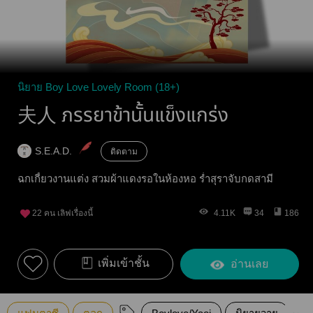
นิยาย Boy Love Lovely Room (18+)
夫人 ภรรยาข้านั้นแข็งแกร่ง
S.E.A.D.
ติดตาม
ฉกเกี้ยวงานแต่ง สวมผ้าแดงรอในห้องหอ ร่ำสุราจับกดสามี
22
คน เลิฟเรื่องนี้
4.11K
34
186
เพิ่มเข้าชั้น
อ่านเลย