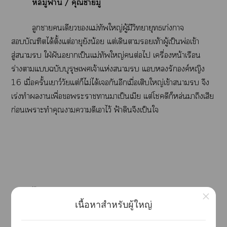
หลี่มู่า
/ คุณามู่
ลูกาเดียวแม่ทัพใหญ่ผู้มีวิทยายุทธเก่งกาจ
บัณฑิตได้ตั้งแต่อายุยังน้อย แต่เดินาเท้าผู้เป็นพ่อเข้า
สู่า ใฝ่ฝันาเป็นแม่ทัพใหญ่ต่อไ เครื่องหน้าเรือน
ร่างาแฉบับบุรุษเเจ้าแห่งา แรักองค์หญิง
16 เมื่อครั้นเยาว์วัยแต่ก็ไม่ได้เกันอีกเมื่อเติบใหญ่เข้าา จึง
เร่งทำานเพื่อะาาาเป็นเมีย แต่โดีก็หล่นาถึงเสีย
ก่อนเาะทำคุณาาดีเาไว้ ฟ้าดินจึงเป็นใ
...
×
เนื้อหาสำหรับผู้ใหญ่
นิยายเรื่องนี้ยังไม่มีาาพล็อต เาอัพเตไม่แน่นอน
แต่ะาาาต่อให้เรื่อย ๆ ะะ