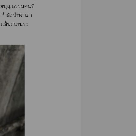
าบุญคนที่
ต กำลังนำาเา
ือนเส้นาระ