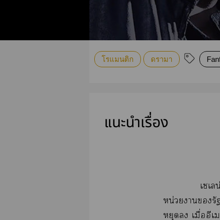
โรแมนติก
ดรามา
Fanf
แนะนำเรื่อง
เเลน
หน่วยารัฐ
หยุด เมื่ออีเม