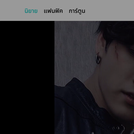
นิยาย
แฟนฟิค
การ์ตูน