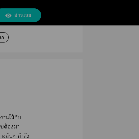
อ่านเลย
ัก
าให้กับ
ลับต้องา
่างลับๆ กำลัง