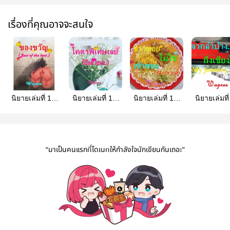
เรื่องที่คุณอาจจะสนใจ
นิยายเล่มที่ 16:
นิยายเล่มที่ 15:
นิยายเล่มที่ 14:
นิยายเล่มที่
ของขวัญ (ฟรี)
โคตรพิเศษเลย
ข้าวซอย ไม่ใช่
จากลำปาง 
(Best of the
(One love.)
เข้าซอย (Really
เชียงใหม่ 
best.)
love.)
journey.
“มาเป็นคนแรกที่โดเนทให้กำลังใจนักเขียนกันเถอะ”