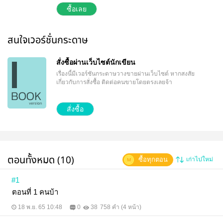
พักผ่อนเสียที คนบ้าหน้าตาดีที่ทำให้หัวใจหวั่นไหวได้ทุก
ซื้อเลย
วัน คนบ้ากับพยาบาลเเสนน่ารักมาพบเจอกันในโรง
พยาบาลจิตเวชชื่อดัง อะไรจะเกิดขึ้น…
สนใจเวอร์ชั่นกระดาษ
สั่งซื้อผ่านเว็บไซต์นักเขียน
เรื่องนี้มีเวอร์ชันกระดาษวางขายผ่านเว็บไซต์
หากสงสัย
เกี่ยวกับการสั่งซื้อ ติดต่อคนขายโดยตรงเลยจ้า
สั่งซื้อ
ตอนทั้งหมด (10)
ซื้อทุกตอน
เก่าไปใหม่
#1
ตอนที่ 1 คนบ้า
18 พ.ย. 65 10:48
0
38
758 คำ (4 หน้า)