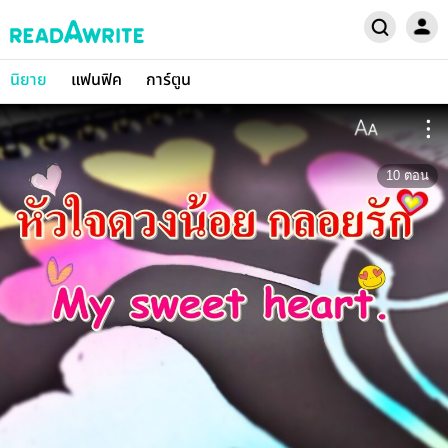
นิยาย
แฟนฟิค
การ์ตูน
10
ตอน