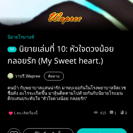
นิยายโรมานซ์
นิยายเล่มที่ 10: หัวใจดวงน้อย
จบ
กลอยรัก (My Sweet heart.)
วาปรี,Wapree
ติดตาม
คนบ้า กับพยาบาลเเสนน่ารัก มาพบเจอกันในโรงพยาบาลจิตเวช
ชื่อดัง อะไรจะเกิดขึ้น มาลุ้นติดตามไปด้วยกันกับนิยายโรเเมน
ติกเเสนประทับใจ “หัวใจดวงน้อย กลอยรัก”
1
คน เลิฟเรื่องนี้
415
1
0