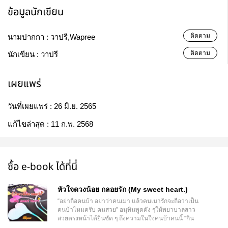
ข้อมูลนักเขียน
ติดตาม
นามปากกา :
วาปรี,Wapree
ติดตาม
นักเขียน :
วาปรี
เผยแพร่
วันที่เผยแพร่ :
26 มิ.ย. 2565
แก้ไขล่าสุด :
11 ก.พ. 2568
ซื้อ e-book ได้ที่นี่
หัวใจดวงน้อย กลอยรัก (My sweet heart.)
“อย่าถือคนบ้า อย่าว่าคนเมา แล้วคนเมารักจะถือว่าเป็น
คนบ้าไหมครับ คนสวย” อนุทินพูดดัง ๆให้พยาบาลสาว
สวยตรงหน้าได้ยินชัด ๆ ถึงความในใจคนบ้าคนนี้ “กิน
ยาเเล้วก็ไปนอนนะค่ะ คุณหนึ่ง” สาวิตีบอกให้คนไข้พิเศษ