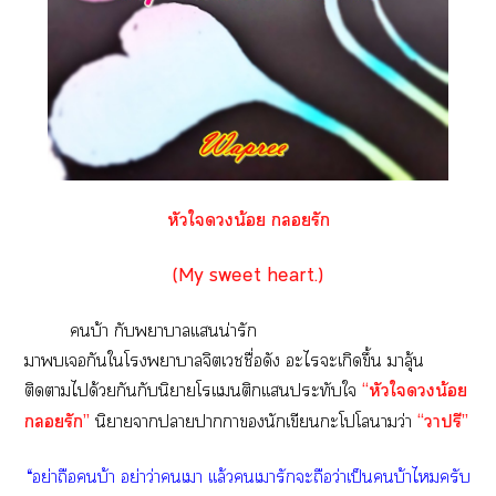
หัวใน้อย รัก
(My sweet heart.)
บ้า กับาาเเน่ารัก
าเกันใโาาจิตเชื่อดัง ะไะเกิดขึ้น าลุ้น
ติดาได้วยกันกับนิยายโเเติกเเประทับใ
“หัวใน้อย
รัก”
นิยายาาาานักเขียนะโโาว่า
“าปรี”
“อย่าถือบ้า อย่าว่าเา เเล้วเารักะถือว่าเป็นบ้าไครับ