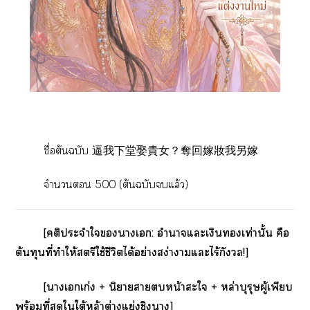
ชื่อต้นฉบับ 逼我下堂娶貴女？奪回嫁妝我另嫁
จำนวน 500 (ต้นฉบับแล้ว)
[คติประจำใาเ: อำนาจแะเงินเท่านั้น คือ
ต้นทุนที่ทำให้สตรีใช้ชีวิตได้อย่างสง่าาแะไร้กังวล!]
[าเเก่ง + นิยายาหน้าะใ + หล่าบุรุษผู้เพียบ
พร้อมที่สุดใใต้หล้าต่างแย่งชิงา]