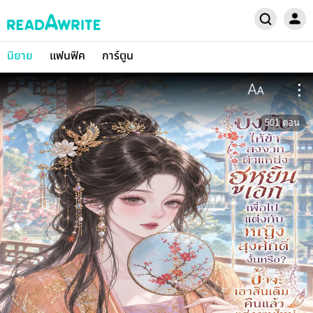
นิยาย
แฟนฟิค
การ์ตูน
501
ตอน