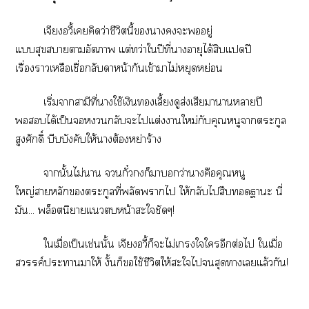
เจียงอวี้เคิดว่าชีวิตนี้าะอยู่
แสุขาาอัตภาพ แต่ทว่าใปีที่าอายุได้สิบแปี
เรื่องาเหลือเชื่อกลับาหน้ากันเข้าาไม่หยุดหย่อน
เริ่มาสามีที่าใช้เงินเลี้ยงดูส่งเสียมาาาปี
ได้เป็นกลับะไแต่งาใหม่กับคุณหนูาตระกูล
สูงศักดิ์ บีบบังคับให้าต้องหย่าร้าง
านั้นไม่า กั๋งก็าว่านางคือคุณหนู
ใหญ่าหลักตระกูลที่พลัดพรากไ ให้กลับไสืบาะ นี่
มัน... พล็อตนิาแหน้าะใชัดๆ!
ใเมื่อเป็นเช่นนั้น เจียงอวี้ก็ะไม่เใใอีกต่อไ ใเมื่อ
สวรรค์ะาาให้ งั้นก็ใช้ชีวิตให้ะใไสุดาเแล้วกัน!