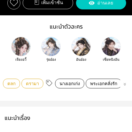
เพิ่มเข้าชั้น
อ่านเลย
แนะนำตัวละคร
เจียงอวี้
รุ่ยอ๋อง
อันอ๋อง
เซี่ยหนิงอัน
ตลก
ดรามา
นางเอกเก่ง
พระเอกคลั่งรัก
ทะ
แนะนำเรื่อง