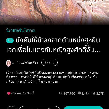
นิยายรักจีนโบราณ
บังคับให้ข้าลงจากตำแหน่งฮูหยิน
จบ
เอกเพื่อไปแต่งกับหญิงสูงศักดิ์งั้น
หรือ? ข้าจะเอาสินเดิมคืนแล้วแต่งงาน
มากินแตงกันเต๊อะ
ติดตาม
ใหม่
เจียงอวี้เคยคิดว่าชีวิตนี้ของนางคงจะพออยู่แบบสุขสบายตาม
อัตภาพ แต่ทว่าในปีที่นางอายุได้สิบแปดปี เรื่องราวเหลือเชื่อ
กลับดาหน้ากันเข้ามาไม่หยุดหย่อน
407
คน เลิฟเรื่องนี้
867.76K
2.47K
2.07K