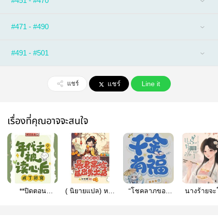
#451 - #470
#471 - #490
#491 - #501
แชร์
แชร์
Line it
เรื่องที่คุณอาจจะสนใจ
**ปิดตอน
( นิยายแปล) หลัง
“โชคลาภของ
นางร้ายจ
31/10/2025**
เด็กน้อยถูกอ่าน
คุณหนูตระกูล
มากมิได
(นิยายแปล) เกิด
ใจ ฮ่องเต้ทรราช
ร่ำรวย”นิยาย