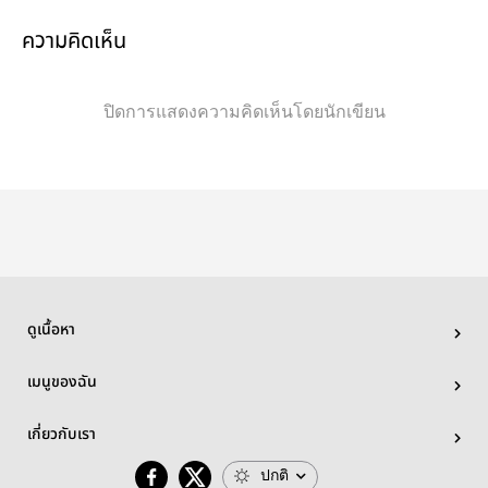
ใหม่เป็นนางร้าย
หน้าเคร่งก็จับตัว
แปล
ตัวประกอบโดน
ไทเฮาชายออก
ความคิดเห็น
อ่านใจจนกลาย
มา
เป็นที่รักของ
ครอบครัว ยุค 80
ปิดการแสดงความคิดเห็นโดยนักเขียน
ดูเนื้อหา
เมนูของฉัน
เกี่ยวกับเรา
ปกติ