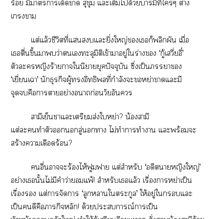
ร้อย มีาาเด็ดา สุขุม แะเต็มได้วยบารมีที่ใๆ ต่าง
เา
แต่แล้วชีวิตที่แแะยิ่งใหญ่เก็พลิกผัน เมื่อ
เตื่นขึ้นาว่าเทะลุมิติเข้าาอยู่ใร่าง ‘กู้เวี่ยอี๋’
ตัวะหญิงร้ายกาจในิยายยุคปัจจุบัน ซึ่งเป็นา
‘เยี่ยนเา’ นักธุรกิจผู้อิทธิที่กำลังะหย่าาแะมี
จุดคือาาอย่างาก่อนวัยอัน
สามีเย็นาแะเตรียมส่งใหย่า? น้องสามี
แต่ะทำตัวนอกลู่นอกทาง ไม่ทำาทำา แะพร้อมะ
สร้างาเดือดร้อน?
อื่นาะร้องไห้ฟูมฟาย แต่สำหรับ ‘อดีตาหญิงใหญ่’
อย่างเนั้นไม่มีคำว่ายแพ้! สำหรับเแล้ว เรื่องาหย่าเป็น
เรื่อง แต่าจัดา ‘ลูกาใตระกูล’ ให้อยู่ใแะ
เป็นดีคือภารกิจหลัก! ด้วยะการณ์าเป็น