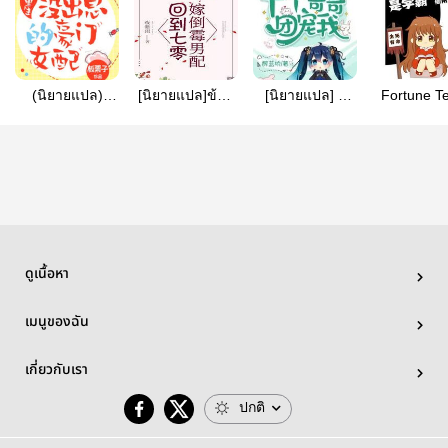
(นิยายแปล)
[นิยายแปล]ข้าม
[นิยายแปล]​ ผู้
Fortune Te
Unworthy Rich
ไปในยุค70
วิเศษสี่ขวบครึ่ง
Master (น
Gril สาวน้อย
แต่งงานกับชายผู้
ถูก
แปล)
ฉาวโฉ่ผู้มั่งคั่ง
โชคร้าย
ประคบประหงม
โดยพี่ชายทั้งสิบ -​
Four and a Half
Years Old
Prophet is
Pampered by
ดูเนื้อหา
Ten Br
เมนูของฉัน
เกี่ยวกับเรา
ปกติ