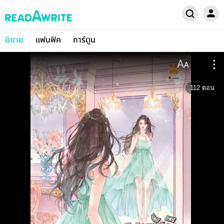
นิยาย
แฟนฟิค
การ์ตูน
112
ตอน