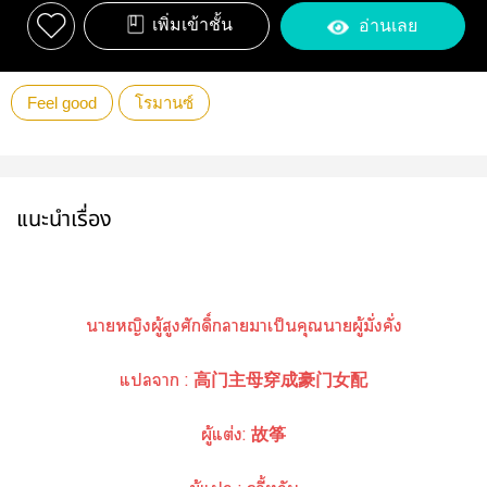
เพิ่มเข้าชั้น
อ่านเลย
Feel good
โรมานซ์
แนะนำเรื่อง
าหญิงผู้สูงศักดิ์าาเป็นคุณาผู้มั่งคั่ง
แา : 高门主母穿成豪门女配
ผู้แต่ง: 故筝