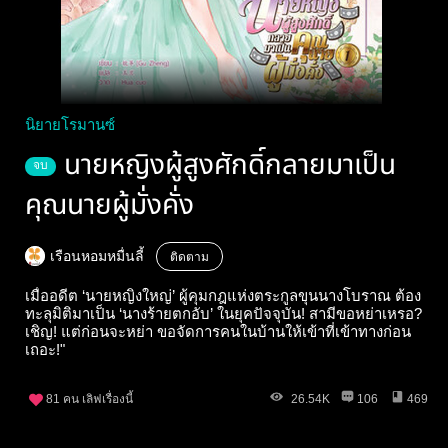
นิยายโรมานซ์
นายหญิงผู้สูงศักดิ์กลายมาเป็น
จบ
คุณนายผู้มั่งคั่ง
เรือนหอมหมื่นลี้
ติดตาม
เมื่ออดีต ‘นายหญิงใหญ่’ ผู้คุมกฎแห่งตระกูลขุนนางโบราณ ต้อง
ทะลุมิติมาเป็น ‘นางร้ายตกอับ’ ในยุคปัจจุบัน! สามีขอหย่าเหรอ?
เชิญ! แต่ก่อนจะหย่า ขอจัดการคนในบ้านให้เข้าที่เข้าทางก่อน
เถอะ!"
81
คน เลิฟเรื่องนี้
26.54K
106
469