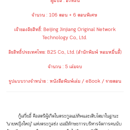
ผู้แ :
อวี้หลัน
จำนวน : 106  + 6 พิเศษ
เจ้าลิขสิทธิ์: Beijing Jinjiang Original Network
Technology Co., Ltd.
ลิขสิทธิ์ะเไ:
B2S Co., Ltd. (สำนักพิมพ์ หมื่นลี้)
จำนวน : 5 เล่ม
รูปแาจำหน่าย : หนังสือพิมพ์เล่ม / eBook / า
กู้เวี่ยอี๋ คือสตรีผู้เกิดใตระกูลแม่ทัพแะเติบโตาใาะ
‘าหญิงใหญ่’ แห่งตระกูลซ่ง เมีทักษะาบริหารจัดานับ