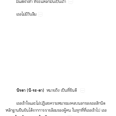
​ต่​ฝ่​ท้​ี่​​​​ป็​ถ้
​ไม่​​​
​(​--)
​​​ป็​ี่​​
​ข้​​​ไม่​ป​​​​​​​​​​
​​​​ได้​​​​ล้​​ู้​​​​ี่​ี่​​ข้​​​