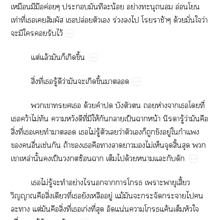
​​​ค่​​​​​น้​ย่​​​อ่​​
ท่​ี่​​​​​ปล่​​​ร่​​​​​ช้​ด้​ั่​​ว่​
​​​​​ไว้
ต่​ล้​​​​ึ้
ิ่​ี่​​ู้​​ว่​​​​ึ้​​
​​​​ด้​​​​​​​ห่​​​​ี่​
​ว้​ไม่​​​​​ี่​​ให้​​​ป็​​น้​​ู้​ว่​​​
ิ่​ี่​​​​​​​ไม่​ู้​​​ว่​​​​​​ู่​​​
​​ื่​ช่​​ถ้​​​​​​​​ไม่​​​ิ้​​​
​ล่​ั้​​ป็​​ซ้​​​​ด้​​​​
​ไม่​ู้​​​ย่​​​​​​​​ี้​
​​ิ่​​ี่​​​​ู่​ม้​​​​​​​​
​​ต่​​​ิ่​ี่​​ก่​ี่​​​น่​​​ค้​​​​