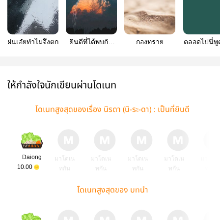
ฝนเอ๋ยทำไมจึงตก
ยินดีที่ได้พบกัน
กองทราย
ตลอดไปนี่พู
ในรอบหกปี
จังนะ
ให้กำลังใจนักเขียนผ่านโดเนท
โดเนทสูงสุดของเรื่อง นิรดา (นิ-ระ-ดา) : เป็นที่ยินดี
Daiong
มาโดเน
มาโดเน
มาโดเน
มาโดเน
มาโดเ
10.00
ทกัน
ทกัน
ทกัน
ทกัน
ทกัน
โดเนทสูงสุดของ บทนำ