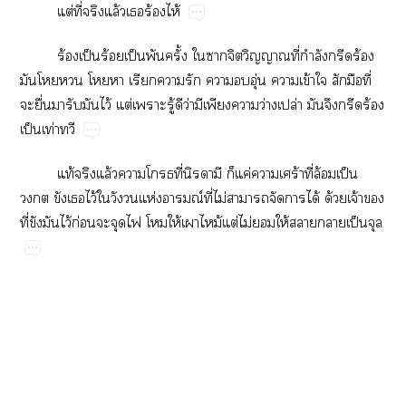
ต่​ี่​​ล้​​ร้​ไห้
ร้​ป็​ร้​ป็​​ั้​​​​​ี่​ำ​​ร้​
​​​​​​​​​ุ่​​ข้​​​​ี่​
​ื่​​​​ไว้​ต่​​ู้​​ว่​​​​ว่​ปล่​​​​ร้​
ป็​ท่​
ท้​​ล้​​​ี่​​​​ค่​​ร้​ี่​ล้​ป็​
​​​ไว้​​​​ห่​ณ์​ี่​ไม่​​​​ได้​ด้​จ้​​
ี่​​​ไว้​ก่​​​​​ให้​​ม้​ต่​ไม่​​ให้​​​ป็​