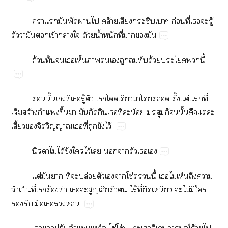
​​​​ผ่​​ล้​​​​ก่​ี่​​​ู้​
​ว่​​​ข้​​​ด้​น้ำ​​ี่​​​
ถ้​ท้​​​​​​​​​​ด้​​​ี้
​ั้​​ี่​​ู้​​​​ี่​​​​ั้​ต่​​ี่​
ิ่​ร้​​ึ้​​​​​​​​น้​​ก้​ั้​​ต่​​
ี้​​​​​ี่​​​ไว้
​ไม่​ได้​​​ไว้​​​​​​
ต่​​​ี่​​ปล่​​​​โซ่​​ี้​​ไม่​​​​
​ป็​ี่​​ต้​​​​​​​​ไร้​ี่​​ี่​​ไม่​​​
​​ื่​​ร่​ล่