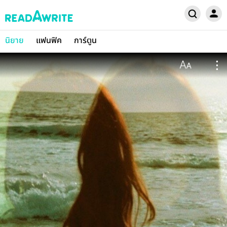
นิยาย
แฟนฟิค
การ์ตูน