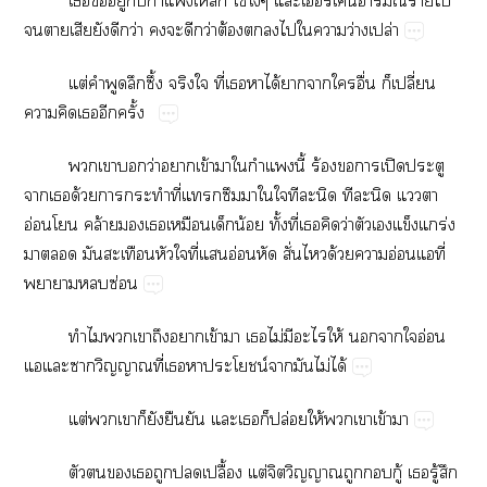
​​ู่​​​​โซ่​โง่​​​​ณ์​ร้​​
​​​​​ว่​​​​ว่​ต้​​​​​​ว่​ปล่
ต่​​​​ึ้​​​ี่​​​ได้​​​​ื่​​ปี่​
​​​​ั้
​​​ว่​​ข้​​​​ี้​ร้​​​ปิ​​
​​ด้​​​​ี่​​​​​​​​​​​​​​
อ่​​ล้​​​​​น้​ั้​ี่​​​ว่​​​​ร่​
​​​​​​ี่​​อ่​ั่​​ด้​​อ่​​ี่​
​​ซ่
​​​​​ข้​​​ไม่​​​ให้​​​​อ่​
​​​​ี่​​​​น์​​​ไม่​ได้
ต่​​​​​​​​​​ปล่​ให้​​​ข้​
​​​​​​ปื้​ต่​​​​​ู้​​ู้​​