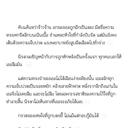
​ค้​ว่​ร้​ร้​​​​​​ป็​​​ื่​​
​​​​​ื้​​​​ี่​ำ​​​ต่​​​​
ต้​ด้​​​​​​​​​​​ั่​ร่
​​น้​​​​​​ป็​ั้​​​​​ให้​
​​
ต่​​​​​​ไม่​ได้​​ง่​​ั้​​​​
​​​ป็​​​ล้​​ฟ้​​ั่​​​​ก่​​
​​ไม่​​​​​ไม่​​​​​​​​ไว้​​ี่​​
​ิ้​​ไม่​​​ี่​​​​ได้​
​​​​ี่​​​ี้​ไม่​ม้​ต่​​ู้​​ได้