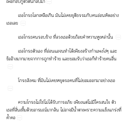
ื่​​ู้​​​​
​​​​​​ไม่​​​​​​อ่ย่​
​
​​​​ข้​ี่​​​ด้​ถ้​​​​ล่​ั้
​​​​ี่​อ่​​​​ได้​​ร้​​โง่​​
ข้​อ้​​​​​​​ร้​​​​ว่​​​​ร้​​ื่
​​ี่​​ไม่​​​​​ี่​ไม่​​​​ย่​
​​ไม่​ใช่​ไม่​ได้​​​​​ต่​ไม่​​​​​​
​ี่​ั่​ิ้​ด้​ณ์​​ล้​ไม่​​​น้ำ​​​​​ร่​ี่​
ค้ำ​