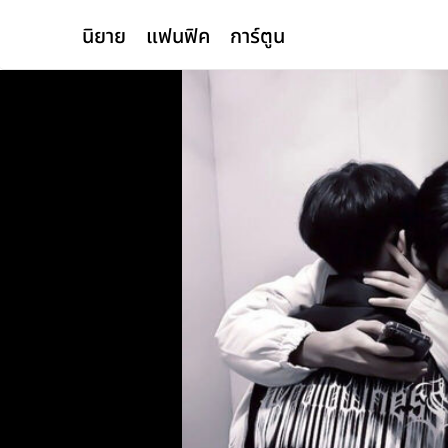
นิยาย
แฟนฟิค
การ์ตูน