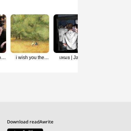
กคบ
i wish you the
เหมย | Jaedo
พ่ายรวินท์ |
าย
best.
bozhan
Download readAwrite