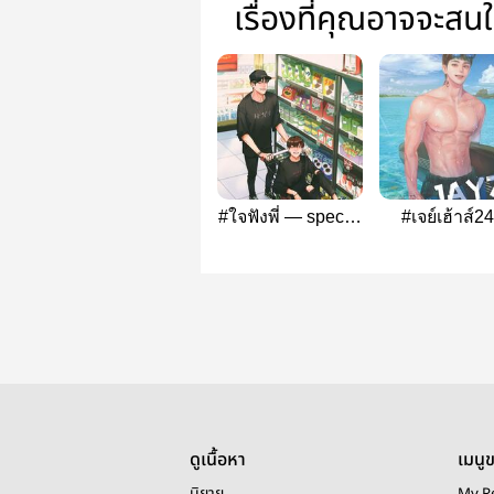
เรื่องที่คุณอาจจะสน
#ใจฟังพี่ — special
#เจย์เฮ้าส์2
(end)
ดูเนื้อหา
เมนู