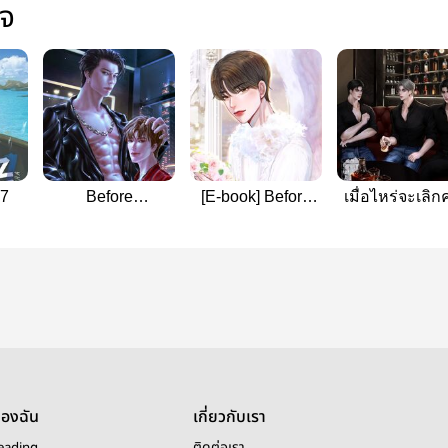
ใจ
47
Before
[E-book] Before
เมื่อไหร่จะเลิ
Sunsetxvibes
Sunburnxvibes
กัน (Special ส
#เพียงชลาลัย
#ก่อนตะวัน
รหัส)
[Chat ver.]
ของฉัน
เกี่ยวกับเรา