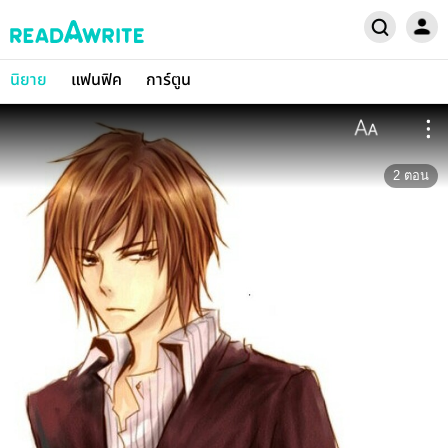
นิยาย
แฟนฟิค
การ์ตูน
2
ตอน