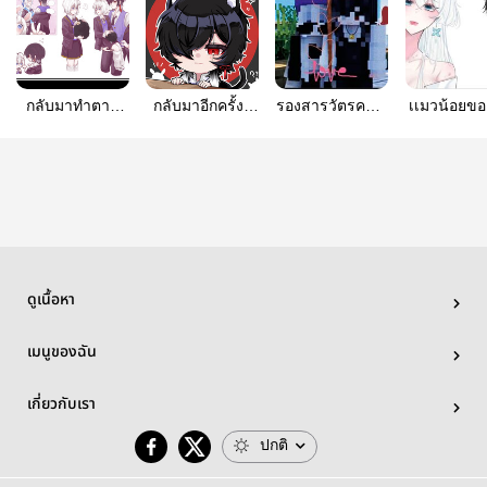
กลับมาทำตาม
กลับมาอีกครั้งก็
รองสารวัตรคนนี้
เเมวน้อยขอ
สัญญาแล้ว
ได้เเฟนดี
มีเจ้าของ¹
|friendcraf
นะ(BL x
ซะเเล้ว(รึปล่า
|Blacklist×Dorothy|
DRT x 
Dorothy)|friendscraft|
วนะ)
ดูเนื้อหา
เมนูของฉัน
เกี่ยวกับเรา
ปกติ