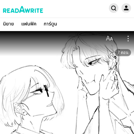
นิยาย
แฟนฟิค
การ์ตูน
7
ตอน