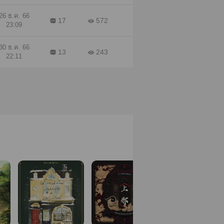
26 ธ.ค. 66
17
572
23:09
30 ธ.ค. 66
13
243
22:11