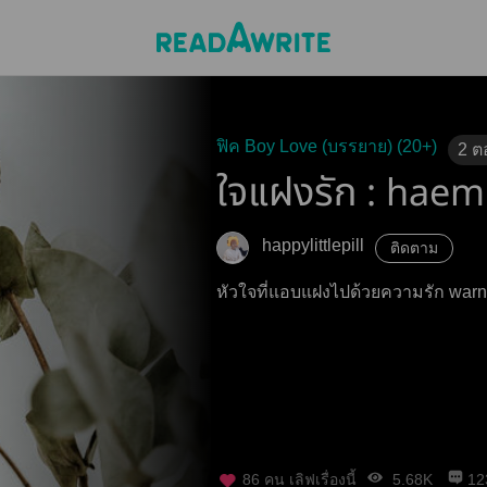
ฟิค Boy Love (บรรยาย) (20+)
2
ต
ใจแฝงรัก : haem
happylittlepill
ติดตาม
หัวใจที่แอ
86
คน เลิฟเรื่องนี้
5.68K
12