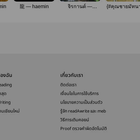
min
龍 — haemin
จิรกานต์ —
{#คุณชายมัทนา
markmin
markmin
ของฉัน
เกี่ยวกับเรา
eading
ติดต่อเรา
าสุด
เงื่อนไขในการใช้บริการ
riting
นโยบายความเป็นส่วนตัว
งานเขียนใหม่
รู้จัก readAwrite และ meb
วิธีการเติมคอยน์
Proof ตรวจคำผิดอัตโนมัติ