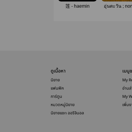
莲 - haemin
อุ่นตะวัน ; no
ดูเนื้อหา
เมนู
นิยาย
My R
แฟนฟิค
อ่านล่
การ์ตูน
My W
หมวดหมู่นิยาย
เพิ่ม
นิยายแชท ออริจินอล