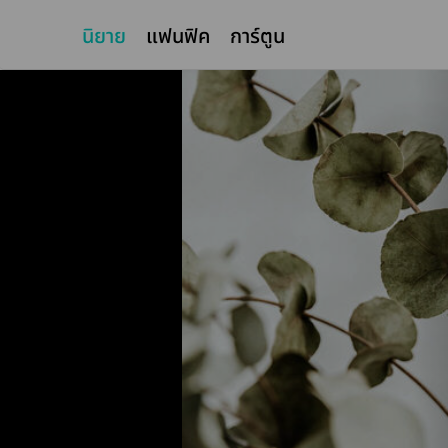
นิยาย
แฟนฟิค
การ์ตูน