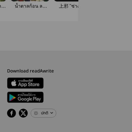
} -
น้ำตาลก้อน ลม
上邪 "ซ่างเย่" |
จอมเทพเพียงฟ้
หนาว และแสง
markmin
Omegaverse
เทียน | markmin
#Nomin
Download readAwrite
ปกติ