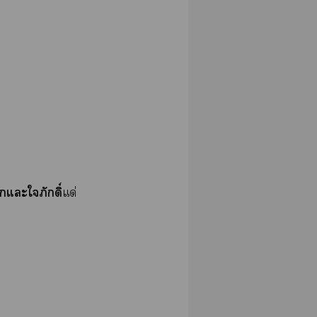
แะใภักดิ์
แด่