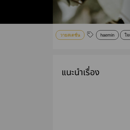
วายสเตชั่น
haemin
ใจ
แนะนำเรื่อง