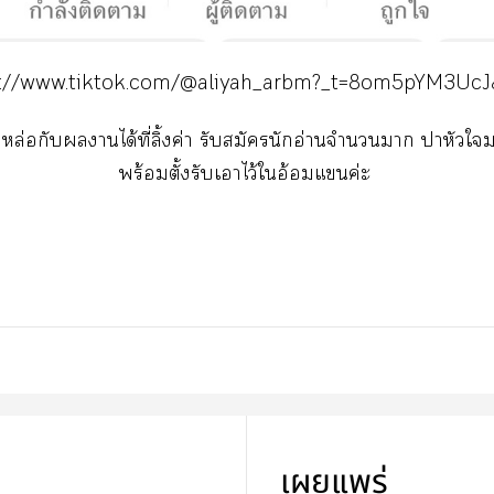
s://www.tiktok.com/@aliyah_arbm?_t=8om5pYM3UcJ
หล่อกับานได้ที่ลิ้งค่า รับสมัครนักอ่านจำนวนา าหัวใ
พร้อมตั้งรับเาไว้ใอ้อมแค่ะ
เผยแพร่