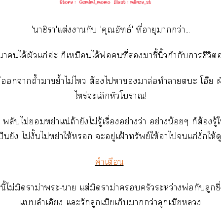
'าชิา'แต่งากับ 'คุณอัทธ์' ที่อายุากว่า...
าได้ผัวแก่อ่ะ ก็เหมือนได้พ่อคนที่าชี้นิ้วกำกับาชีวิต
ห้าถ้ำาขย้ำไม่ไ ต้องไาาล่อทำาะ โอ๊ย ผัวใ
ไหร่ะเลิกหัวโา!
พลับไม่หย่าแน่ถ้ายังไม่รู้เรื่องอย่างว่า อย่างน้อยๆ ก็ต้องรู้ให
ป็นยัง ไม่งั้นไม่หย่าให้ ะอยู่เฝ้าทรัพย์ให้าไแก่งั่กให้ดู
คำเตือน
องนี้ไม่มีดราม่าะ-า แต่มีดราม่าครัวระหว่างพ่อกับลูกซึ่
แลำเอียง แะรักลูกเมียเก็บากว่าลูกเมีย