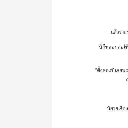
แล้วา
นี่ก็ล่อใ
“ตั้งปีเะ 
เ
นิยายเรื่