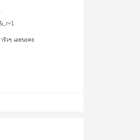
&_r=1
มารัวๆ เะะ