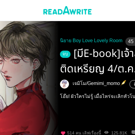
นิยาย Boy Love Lovely Room
45
[มีE-book]เจ้
จบ
ติดเหรียญ 4/ต.ค
เจมิโม/Gemimi_momo
โอ๊ย! ผัวใครไม่รู้ เมื่อไหร่จะเลิกหัว
514
คน เลิฟเรื่องนี้
125.81K