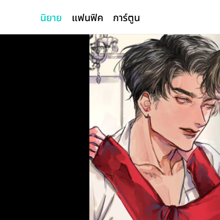
นิยาย
แฟนฟิค
การ์ตูน