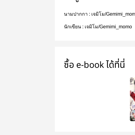
นามปากกา :
เจมิโม/Gemimi_mo
นักเขียน :
เจมิโม/Gemimi_momo
ซื้อ e-book ได้ที่นี่