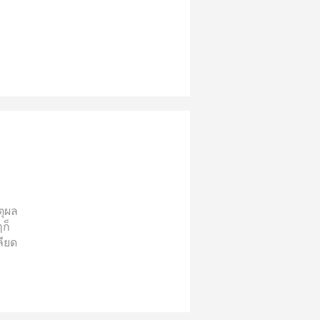
ตุผล
ก็
ลียด
า
าย
เธอ
ติ