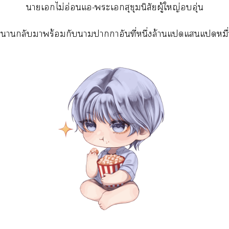
าเไม่อ่อนแอ-ะเอกสุขุมนิสัยผู้ใหญ่อุ่น
นากลับาพร้อมกับาาาอันที่หนึ่งล้านแแแหม