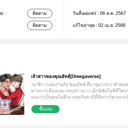
mo
ติดตาม
วันที่เผยแพร่ :
06 ส.ค. 2567
ติดตาม
แก้ไขล่าสุด :
02 เม.ย. 2568
เจ้าสาวของคุณอัทธ์[Omegaverse]
'นาชิรา'แต่งงานกับ'คุณอัทธ์'ที่อายุมากกว่าด้วยเห
ทางการเมืองและกลบข่าวฉาว เด็กนิสัยไม่ดีที่ใครๆ
มองว่าเป็นคนไม่ดี มาเจอกับสามีที่คิดว่าก็คงจะเก
เขา... "...วันนี้อาละวาดใส่คนมา" "ได้ฝังเขี้ยวใส่เข
ซื้อเลย
ไหม จะได้จัดการถูก" ****** "ไม่ต้องกังวล ค่าใช้จ่
ของเธอเป็นความรับผิดชอบของฉัน ซื้อทุกอย่างที่
ต้องการได้เลย" "......" "จำไว้ ตอนนี้เธอคือคนของฐิ