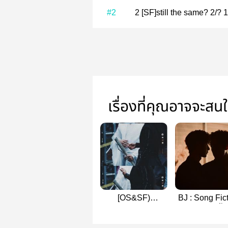
#2
2 [SF]still the same? 2/?
เรื่องที่คุณอาจจะสน
[OS&SF)
BJ : Song Fic
1.79&1.83fiction
[#ป๋อจ้าน #อี้จ
#ป๋อจ้าน #ชั่ววูบปจ