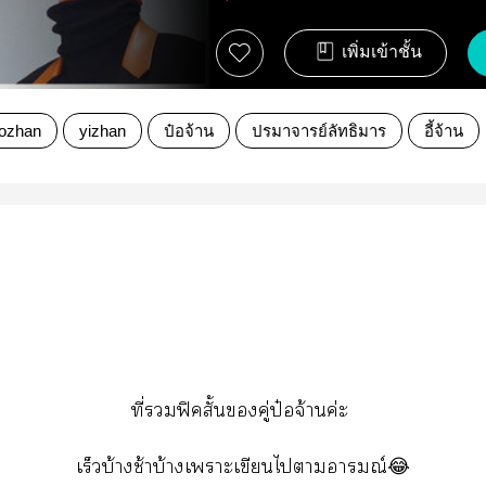
เพิ่มเข้าชั้น
ozhan
yizhan
ป๋อจ้าน
ปรมาจารย์ลัทธิมาร
อี้จ้าน
ที่ฟิคสั้นคู่ป๋อจ้านค่ะ
เร็วบ้างช้าบ้างเาะเขียนไาอารมณ์😂