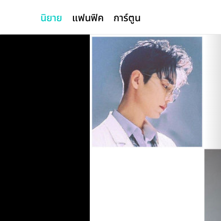
นิยาย
แฟนฟิค
การ์ตูน