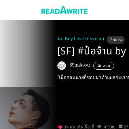
ฟิค Boy Love (บรรยาย)
2
ตอน
[SF] #ป๋อจ้าน b
39galaxyz
ติดตาม
"เมื่อก่อนนายก็ชอบมาทำแผลกับเรา
14
คน เลิฟเรื่องนี้
4.93K
27