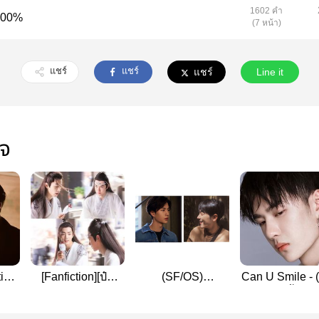
1602 คำ
 100%
(7 หน้า)
แชร์
แชร์
แชร์
Line it
ใจ
tion
[Fanfiction][ป๋อ
(SF/OS)
Can U Smile - (
้าน]
จ้าน] 'You are only
WangYibo x
จ้าน / อี้จ้าน)
one in my eyes'
XiaoZhan [#ป๋อ