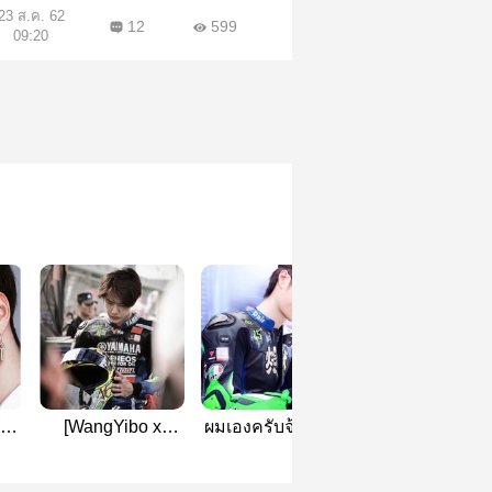
23 ส.ค. 62
12
599
09:20
ป๋อ
[WangYibo x
ผมเองครับจ้านเกอ
อี้จ้าน ; All abou
XiaoZhan] ONE
(Do you remember
YiZhan
DAY STORY ♡
me)