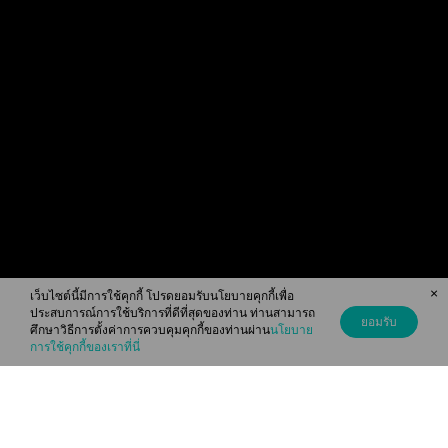
ดูเนื้อหา
เมนูของฉัน
เกี่ยวกับเรา
ปกติ
Download readAwrite
×
เว็บไซต์นี้มีการใช้คุกกี้ โปรดยอมรับนโยบายคุกกี้เพื่อ
ประสบการณ์การใช้บริการที่ดีที่สุดของท่าน ท่านสามารถ
ยอมรับ
ศึกษาวิธีการตั้งค่าการควบคุมคุกกี้ของท่านผ่าน
นโยบาย
© 2026 readAwrite.com by MEB Corporation Public Company Limited
การใช้คุกกี้ของเราที่นี่
This site is protected by reCAPTCHA and the Google
Privacy Policy
and
Terms of Service
apply.