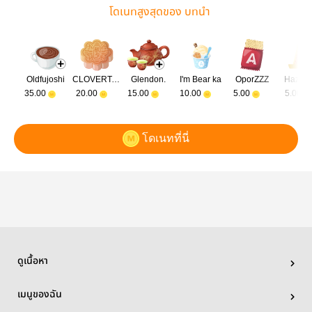
โดเนทสูงสุดของ บทนำ
Oldfujoshi
CLOVERTALE
Glendon.
I'm Bear ka
OporZZZ
Hazel_
35.00
20.00
15.00
10.00
5.00
5.00
โดเนทที่นี่
ดูเนื้อหา
เมนูของฉัน