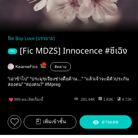
ฟิค Boy Love (บรรยาย)
[Fic MDZS] Innocence #ซีเฉิง
จบ
KearneFics
ติดตาม
“เอาข้าไป” “ประมุขเจียงช่างดื้อด้าน…” “แล้วเจ้าจะมีตัวประกัน
สองคน” “สองคน?” #Mpreg
989
คน เลิฟเรื่องนี้
281.44K
1.83K
4.72K
เพิ่มเข้าชั้น
อ่านเลย