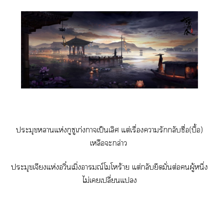
ประมุขาแห่งกูซูเก่งกาจเป็นเลิศ แต่เรื่องารักกลับซื่อ(บื้อ)
เหลือะกล่าว
ประมุขเจียงแห่งอวิ๋นเมิ่าณ์โโร้าย แต่กลับยึดมั่นต่อผู้หนึ่ง
ไม่เเปลี่ยนแ