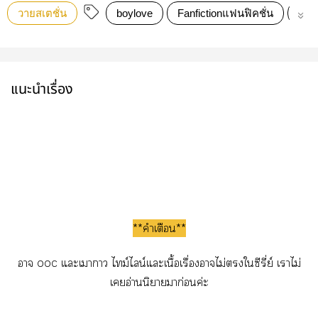
วายสเตชั่น
boylove
Fanfictionแฟนฟิคชั่น
Mpr
แนะนำเรื่อง
**คำเตือน**
า ooc แะเาา ไม์ไลน์แะเนื้อเรื่องาไม่ใซีรี่ย์ เาไม่
เอ่านนิยายมาก่อนค่ะ