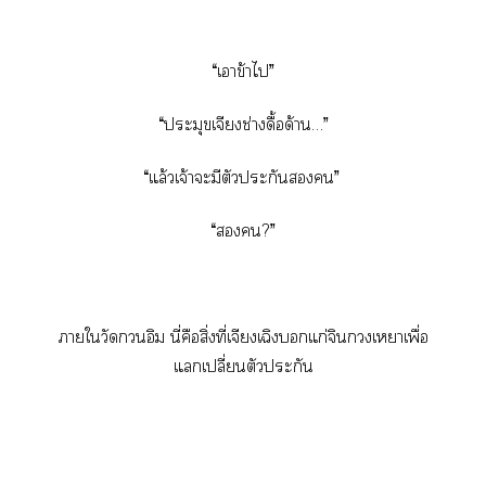
“เาข้าไ”
“ประมุขเจียงช่างดื้อด้าน…”
“แล้วเจ้าะมีตัวประกัน”
“?”
าใวัดกวนอิม นี่คือสิ่งที่เจียงเฉิแก่จิเาเพื่อ
แเปลี่ยนตัวประกัน