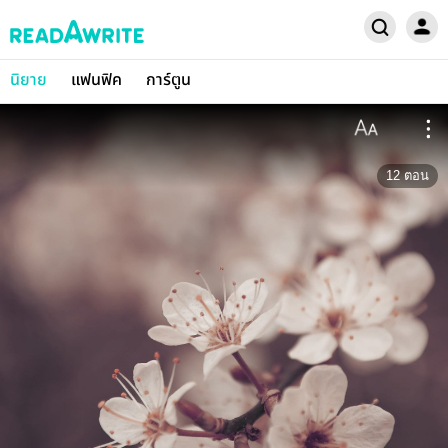
นิยาย
แฟนฟิค
การ์ตูน
12
ตอน