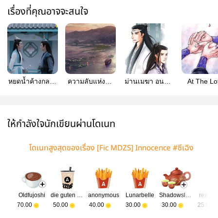
เรื่องที่คุณอาจจะสนใจ
หยดน้ำค้างกลาง
ความลับแห่งท่า
ม่านเมฆา อนธา
At The Lo
ใบบัว #ซีเฉิง #วั่ง
สัตตบงกช (ซี
สัตตบงกช
Pier || เคีย
เซี่ยน
เฉิง)
[หลานซี
คู่หยกข
เฉินxเจียงเฉิง] [ซี
เฉิง]
ให้กำลังใจนักเขียนผ่านโดเนท
โดเนทสูงสุดของเรื่อง [Fic MDZS] Innocence #ซีเฉิง
Oldfujoshi
die guten Zeiten
anonymous
Lunarbelle
Shadowsluminous
reador
70.00
50.00
40.00
30.00
30.00
25.00