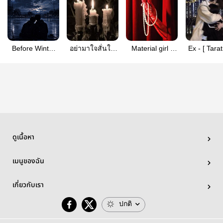
Before Winter
อย่ามาใจสั่นใน
Material girl ;
Ex - [ Tara
Ends | Phuaa
เขตห้ามเข้า l
thainex
x y/n]
TeePor
ดูเนื้อหา
เมนูของฉัน
เกี่ยวกับเรา
ปกติ