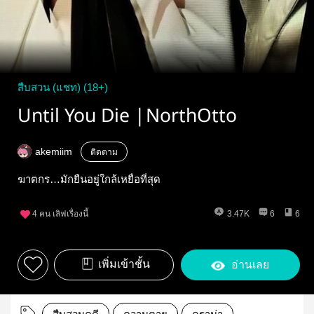
สืบสวน (แชท) (18+)
Until You Die |NorthOtto
akemiim
ติดตาม
ฆาตกร…มักยืนอยู่ใกล้เหยื่อที่สุด
4
คน เลิฟเรื่องนี้
3.47K
6
6
เพิ่มเข้าชั้น
อ่านเลย