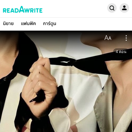
นิยาย
แฟนฟิค
การ์ตูน
4
ตอน