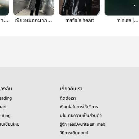
า |
เพียงหมอกมากอด
mafia’s heart
minute |
ke
| sunghoonjake
sunghoonjak
(rewrite)
ของฉัน
เกี่ยวกับเรา
eading
ติดต่อเรา
าสุด
เงื่อนไขในการใช้บริการ
riting
นโยบายความเป็นส่วนตัว
งานเขียนใหม่
รู้จัก readAwrite และ meb
วิธีการเติมคอยน์