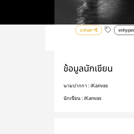
แฟนตาซี
enhype
ข้อมูลนักเขียน
นามปากกา :
iKanvas
นักเขียน :
iKanvas