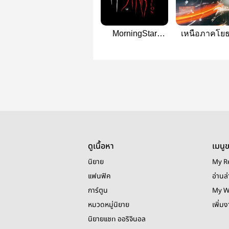
MorningStar
เหนือภาคโยธ
#SunghoonJake
SunghoonJa
ดูเนื้อหา
เมนู
นิยาย
My R
แฟนฟิค
อ่านล่
การ์ตูน
My W
หมวดหมู่นิยาย
เพิ่ม
นิยายแชท ออริจินอล