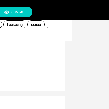
อ่านเลย
heeseung
sunoo
Niki
jayjungwon
iland
B