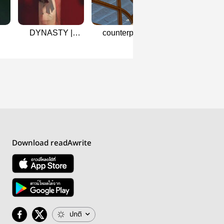
DYNASTY |
counterpart -
พระนาย
e
SUNGHOONJAKE
hoonjake
Download readAwrite
ปกติ