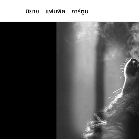
นิยาย
แฟนฟิค
การ์ตูน