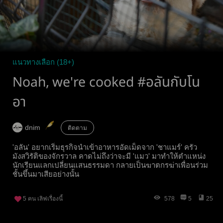
แนวทางเลือก (18+)
Noah, we're cooked #อลันกับโน
อา
dnim
ติดตาม
'อลัน' อยากเริ่มธุรกิจนำเข้าอาหารอัดเม็ดจาก 'ชาแมร์' ครัว
มังสวิรัติของจักรวาล คาดไม่ถึงว่าจะมี 'แมว' มาทำให้ตำแหน่ง
นักเรียนแลกเปลี่ยนแสนธรรมดา กลายเป็นฆาตกรฆ่าเพื่อนร่วม
ชั้นขึ้นมาเสียอย่างนั้น
5
คน เลิฟเรื่องนี้
578
5
25