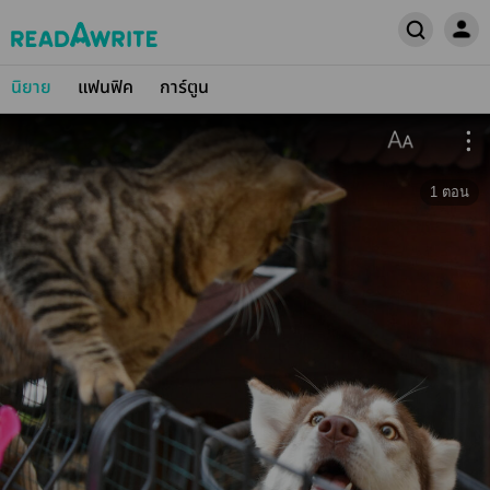
นิยาย
แฟนฟิค
การ์ตูน
1
ตอน