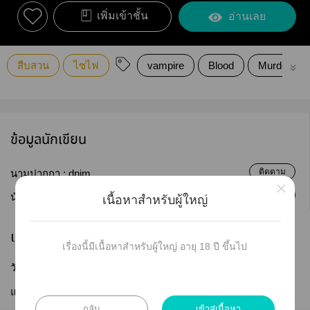
เพิ่มเข้าชั้น
อ่านเลย
สืบสวน
ไซไฟ
vampire
Blood
Murder
ข้อมูลนักเขียน
ติดตาม
นามปากกา :
dnim
×
ติดตาม
นักเขียน :
dnim_
เนื้อหาสำหรับผู้ใหญ่
เผยแพร่
เรื่องนี้มีเนื้อหาสำหรับผู้ใหญ่ อายุ 18 ปี ขึ้นไป
วันที่เผยแพร่ :
19 ก.ค. 2568
แก้ไขล่าสุด :
23 ก.ค. 2568
กลับ
เข้าสู่เนื้อหา