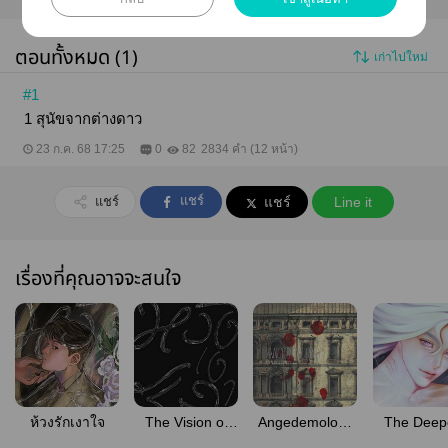
ตอนทั้งหมด (1)
เก่าไปใหม่
#1
1 สุนัขจากต่างดาว
23 ก.ค. 68 17:25
0
82
2834 คำ (12 หน้า)
แชร์
แชร์
แชร์
Line it
เรื่องที่คุณอาจจะสนใจ
ห้วงรักเงาใจ
The Vision of
Angedemology
The Deep
Unseeing Soul
ปิศเทววิทยา
(Englis