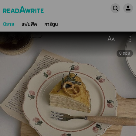
นิยาย
แฟนฟิค
การ์ตูน
0
ตอน