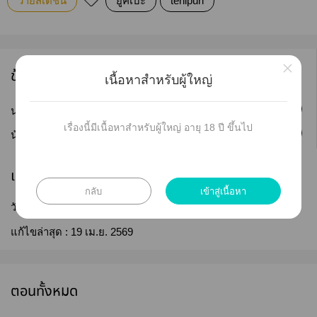
วายสเตชั่น
ยูคิเบะ
tenipuri
×
ข้อมูลนักเขียน
เนื้อหาสำหรับผู้ใหญ่
ติดตาม
นามปากกา :
ten of pentacles
เรื่องนี้มีเนื้อหาสำหรับผู้ใหญ่ อายุ 18 ปี ขึ้นไป
ติดตาม
นักเขียน :
Tawenchan
เผยแพร่
กลับ
เข้าสู่เนื้อหา
วันที่เผยแพร่ :
19 เม.ย. 2569
แก้ไขล่าสุด :
19 เม.ย. 2569
ตอนทั้งหมด