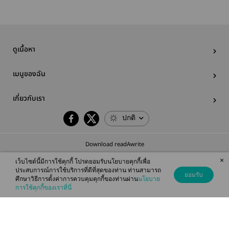
ดูเนื้อหา
เมนูของฉัน
เกี่ยวกับเรา
ปกติ
Download readAwrite
×
เว็บไซต์นี้มีการใช้คุกกี้ โปรดยอมรับนโยบายคุกกี้เพื่อ
ประสบการณ์การใช้บริการที่ดีที่สุดของท่าน ท่านสามารถ
ยอมรับ
ศึกษาวิธีการตั้งค่าการควบคุมคุกกี้ของท่านผ่าน
นโยบาย
© 2026 readAwrite.com by MEB Corporation Public Company Limited
การใช้คุกกี้ของเราที่นี่
This site is protected by reCAPTCHA and the Google
Privacy Policy
and
Terms of Service
apply.