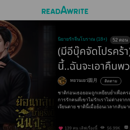
นิยายรักจีนโบราณ (18+)
52
ตอน
(มีอีบุ๊คจัดโปรคร้
นี้..ฉันจะเอาคืน
หยวนเยว่圆月
ติดตาม
ชาติก่อนเธอยอมถูกเหยียบย่ำเพื่อครอ
การรักคนที่เขาไม่รักเราไม่ต่างจาก
เจียนตาย ชาตินี้เมื่อย้อนเวลากลับ
139
คน เลิฟเรื่องนี้
56.99K