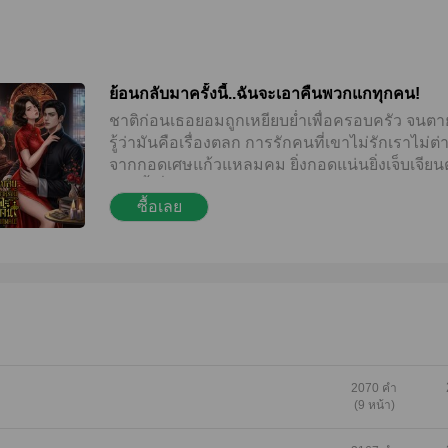
ย้อนกลับมาครั้งนี้..ฉันจะเอาคืนพวกแกทุกคน!
ชาติก่อนเธอยอมถูกเหยียบย่ำเพื่อครอบครัว จนตา
รู้ว่ามันคือเรื่องตลก การรักคนที่เขาไม่รักเราไม่ต่
จากกอดเศษแก้วแหลมคม ยิ่งกอดแน่นยิ่งเจ็บเจีย
ชาตินี้เมื่อย้อนเวลากลับมาเธอจะล้างแค้นพวกมันใ
ซื้อเลย
หมด!
2070 คำ
(9 หน้า)