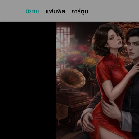
นิยาย
แฟนฟิค
การ์ตูน