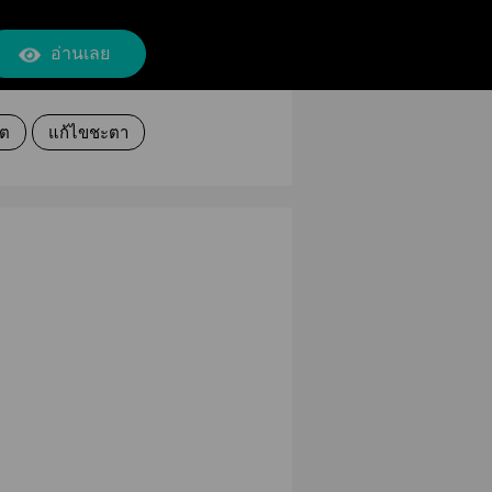
อ่านเลย
ีต
แก้ไขชะตา