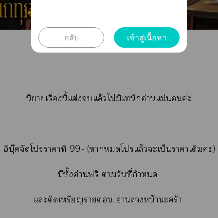
กลับ
เข้าสู่เนื้อหา
นักา :
Vanall28
นิยายเรื่องนี้แต่งแล้วไม่มีเทนักอ่านแน่นอนค่ะ
อีบุ๊คจัดโาาที่ 99.- (าโแล้วะเป็นาาเดิมค่ะ)
มีทั้งอ่านฟรี าวันที่กำหนด
แะติดเหรียญา อ่านล่วงหน้าะคร้า