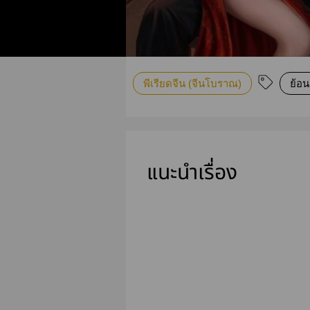
พีเรียดจีน (จีนโบราณ)
ย้อน
แนะนำเรื่อง