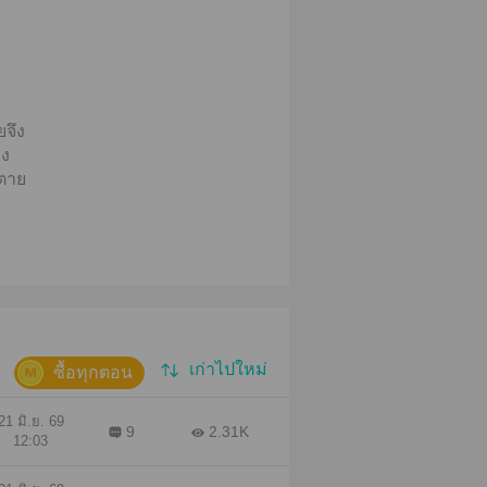
ยจึง
าง
นตาย
ห้
เก่าไปใหม่
ซื้อทุกตอน
21 มิ.ย. 69
9
2.31K
12:03