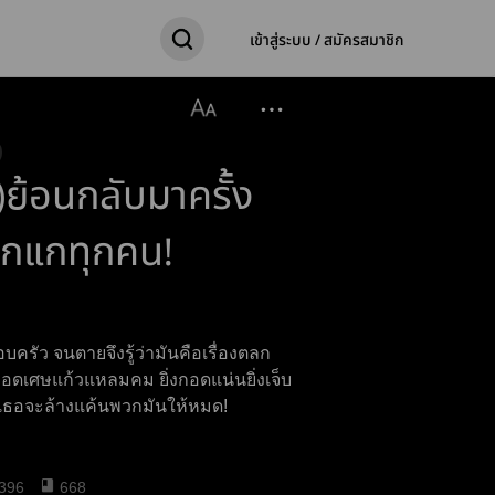
เข้าสู่ระบบ / สมัครสมาชิก
า)ย้อนกลับมาครั้ง
พวกแกทุกคน!
บครัว จนตายจึงรู้ว่ามันคือเรื่องตลก
กอดเศษแก้วแหลมคม ยิ่งกอดแน่นยิ่งเจ็บ
มาเธอจะล้างแค้นพวกมันให้หมด!
396
668