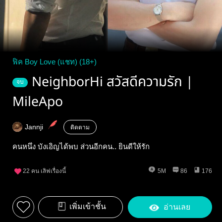
ฟิค Boy Love (แชท) (18+)
NeighborHi สวัสดีความรัก |
จบ
MileApo
Jannji
ติดตาม
คนหนึ่ง บังเอิญได้พบ ส่วนอีกคน.. ยินดีให้รัก
22
คน เลิฟเรื่องนี้
5M
86
176
เพิ่มเข้าชั้น
อ่านเลย