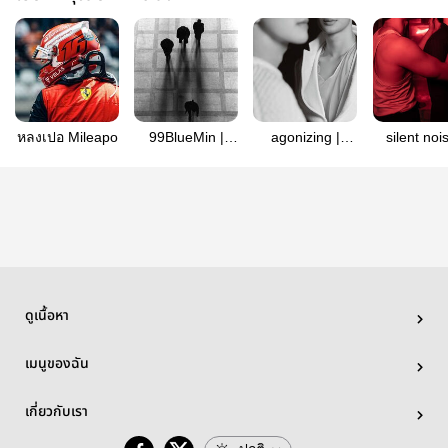
หลงเปอ Mileapo
99BlueMin |
agonizing |
silent nois
mileapo
mileapo ( mpreg
mileapo ( 
)
)
ดูเนื้อหา
เมนูของฉัน
เกี่ยวกับเรา