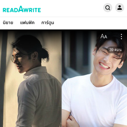
นิยาย
แฟนฟิค
การ์ตูน
39
ตอน