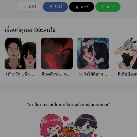
แชร์
แชร์
แชร์
Line it
เรื่องที่คุณอาจจะสนใจ
เต๊าะรัก…พี่สาว
คืนคลั่งรัก…หนุ่ม
ระวังให้ดีอาจใช้
พี่เสือน้อง
ข้างบ้าน
ข้างห้อง
คำว่าเพื่อนผิดคน
“มาเป็นคนแรกที่โดเนทให้กำลังใจนักเขียนกันเถอะ”