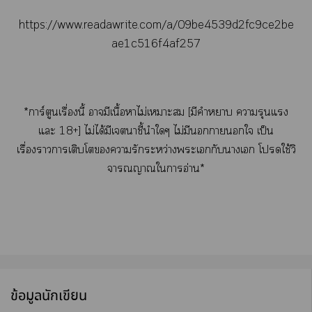
https://www.readawrite.com/a/09be4539d2fc9ce2be
ae1c516f4af257
*การ์ตูนเรื่องนี้ ามีเนื้อาไม่เาะ [มีคำา ารุนแรง
แะ 18+] ไม่ได้มีเาชี้นำใๆ ไม่มีนาใ เป็น
เรื่องาการเติบโารักระหว่างะเกับาเ โใช้วิ
จารณญาณใาอ่าน*
ข้อมูลนักเขียน