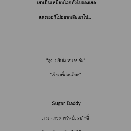
..
เาเป็นเหมือนโทั้งใเ
แะเก็ไม่าเสียเาไ...
"ลุง...ขยับไหน่อยค่ะ"
"เรียกพี่ก่อนสิะ"
Sugar Daddy
า - ภชต ทรัพย์าภักดิ์