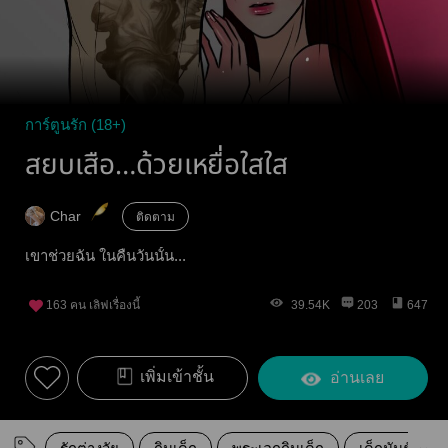
การ์ตูนรัก (18+)
สยบเสือ…ด้วยเหยื่อใสใส
Char
ติดตาม
เขาช่วยฉัน ในคืนวันนั้น...
163
คน เลิฟเรื่องนี้
39.54K
203
647
เพิ่มเข้าชั้น
อ่านเลย