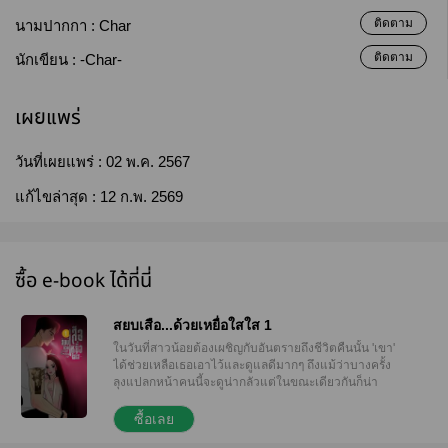
ติดตาม
นามปากกา :
Char
ติดตาม
นักเขียน :
-Char-
เผยแพร่
วันที่เผยแพร่ :
02 พ.ค. 2567
แก้ไขล่าสุด :
12 ก.พ. 2569
ซื้อ e-book ได้ที่นี่
สยบเสือ...ด้วยเหยื่อใสใส 1
ในวันที่สาวน้อยต้องเผชิญกับอันตรายถึงชีวิตคืนนั้น 'เขา'
ได้ช่วยเหลือเธอเอาไว้และดูแลดีมากๆ ถึงแม้ว่าบางครั้ง
ลุงแปลกหน้าคนนี้จะดูน่ากลัวแต่ในขณะเดียวกันก็น่า
ไว้ใจที่สุดในเวลานี้..เขาเป็นเหมือนโลกทั้งใบของเธอ
และเธอก็ไม่อยากเสียเขาไป... "ลุง...ขยับไปหน่อยค่ะ"
ซื้อเลย
"เรียกพี่ก่อนสิคะ"