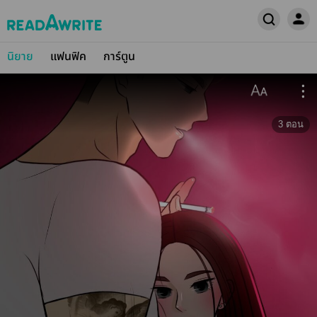
นิยาย
แฟนฟิค
การ์ตูน
3
ตอน