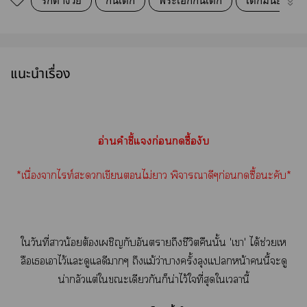
รักต่างวัย
กินเด็ก
พระเอกกินเด็ก
เด็กมันยั่ว
แนะนำเรื่อง
อ่านคำชี้แก่อนซื้องับ
*เนื่องจากไท์ะเขียนไม่า พิจารณาดีๆก่อนซื้อะคับ*
ใวันที่าน้อยต้องเผชิญกับอันตรายถึงชีวิตคืนนั้น 'เา' ได้ช่วยเห
ลือเเาไว้แะดูแลดีาๆ ถึงแม้ว่าาครั้งลุงแหน้านี้ะดู
น่ากลัวแต่ใะเดียวกันก็น่าไว้ใที่สุดใเานี้