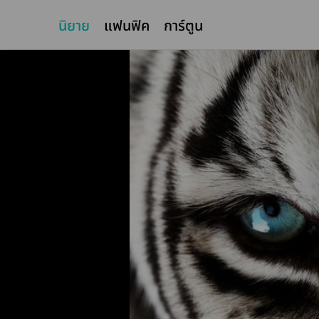
นิยาย
แฟนฟิค
การ์ตูน