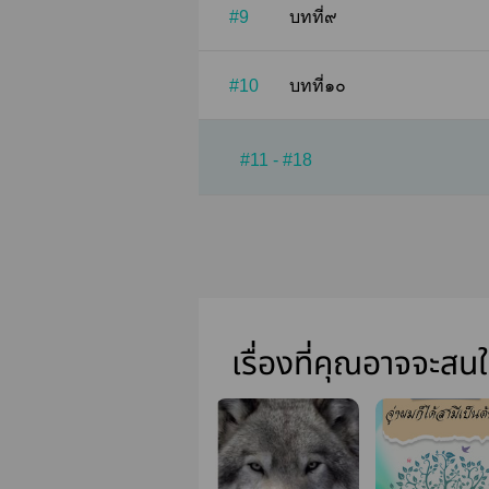
#9
บทที่๙
#10
บทที่๑๐
#11 - #18
เรื่องที่คุณอาจจะสน