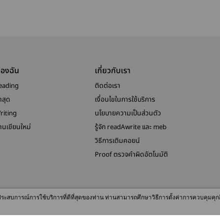
ของฉัน
เกี่ยวกับเรา
eading
ติดต่อเรา
าสุด
เงื่อนไขในการใช้บริการ
riting
นโยบายความเป็นส่วนตัว
งานเขียนใหม่
รู้จัก readAwrite และ meb
วิธีการเติมคอยน์
Proof ตรวจคำผิดอัตโนมัติ
© 2026 readAwrite.com by MEB Corporation Public Company Limited
ื่อประสบการณ์การใช้บริการที่ดีที่สุดของท่าน ท่านสามารถศึกษาวิธีการตั้งค่าการควบคุมคุก
This site is protected by reCAPTCHA and the Google
Privacy Policy
and
Terms of Service
apply.