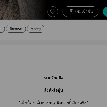
เพิ่มเข้าชั้น
+
นิยายรัก
Mpreg
ารักสมิง
สิงห์xไอุ่น
"เด็กน้อย เจ้าช่างดูนุ่มนิ่มน่าขยี้เสียงจริง"