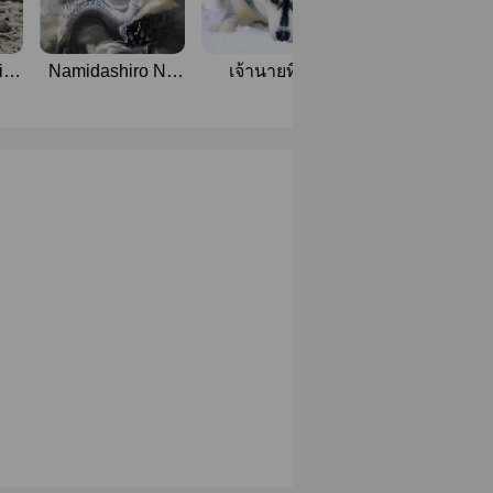
is
Namidashiro No
เจ้านายที่รัก
Do you want? เ
x
Kokoro #ดวงใจ
ไปสิตอนนี้ผมอย
เทพมังกร (涙白の
ให้ [Yaoi]
心)