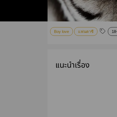
Boy love
แฟนตาซี
18
แนะนำเรื่อง