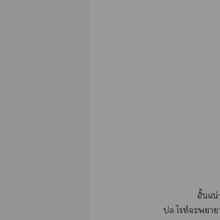
ฮั้นแน
ปล.ไท์ะา