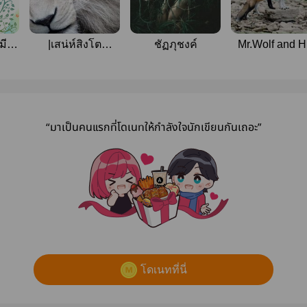
มี
|เสน่ห์สิงโต
ชัฏภุชงค์
Mr.Wolf and H
ขาว|yaoi|
Little Red Fo
“มาเป็นคนแรกที่โดเนทให้กำลังใจนักเขียนกันเถอะ”
โดเนทที่นี่