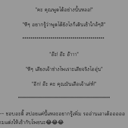
"ะ คุณพูดได้อย่างนั้น!"
"หึๆ ารู้ว่าพูดได้ยังไก็เดินเข้าใกล้ๆสิ"
*****************************************
"อ๊ะ! อ๊ะ อ๊าาา"
"หึๆ เสียงเจ้าช่างไเาะเสียจริงไอุ่น"
"อึก! อ๊ะ ะ คุณมันเสือเจ้าเล่ห์!"
**********************************************
่~~ อะดิ๊ สแค่นี้แะารู้เพิ่ม อ่านเาเด้อ
าแต่งให้เข้ากับโะ😂😂😂