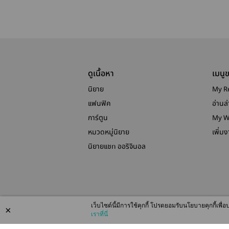
ดูเนื้อหา
เมนู
นิยาย
My R
แฟนฟิค
อ่านล่
การ์ตูน
My W
หมวดหมู่นิยาย
เพิ่ม
นิยายแชท ออริจินอล
เว็บไซต์นี้มีการใช้คุกกี้ โปรดยอมรับนโยบายคุกกี้เพ
×
เราที่นี่