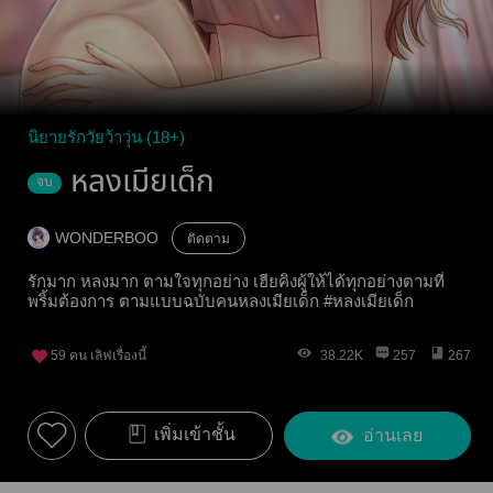
นิยายรักวัยว้าวุ่น (18+)
หลงเมียเด็ก
จบ
WONDERBOO
ติดตาม
รักมาก หลงมาก ตามใจทุกอย่าง เฮียคิงผู้ให้ได้ทุกอย่างตามที่
พริ้มต้องการ ตามแบบฉบับคนหลงเมียเด็ก #หลงเมียเด็ก
59
คน เลิฟเรื่องนี้
38.22K
257
267
เพิ่มเข้าชั้น
อ่านเลย