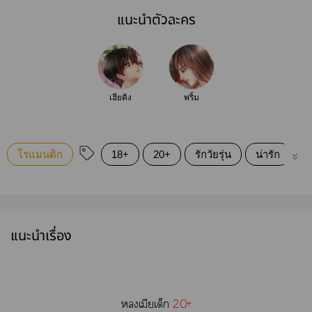
แนะนำตัวละคร
เฮียคิง
พริ้ม
โรแมนติก
18+
20+
รักวัยรุ่น
น่ารัก
ม
แนะนำเรื่อง
เมียเด็ก
20+