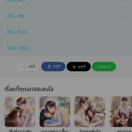
#51 - #70
#71 - #90
#91 - #110
#111 - #121
แชร์
แชร์
แชร์
Line it
เรื่องที่คุณอาจจะสนใจ
เสือคำรามรัก
ฉลามซ่อนเขี้ยว
มังกรคลั่งรัก
คุณป่าข