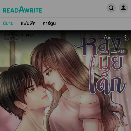
นิยาย
แฟนฟิค
การ์ตูน
121
ตอน