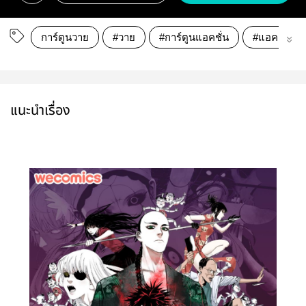
การ์ตูนวาย
#วาย
#การ์ตูนแอคชั่น
#แอคชั่น
แนะนำเรื่อง