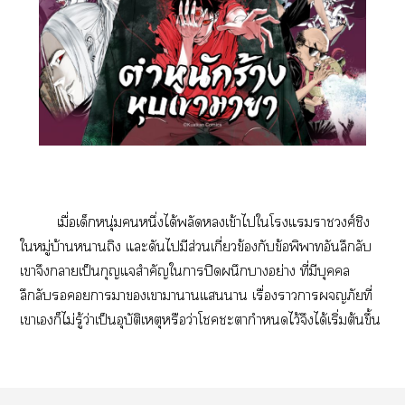
เมื่อเด็กหนุ่มหนึ่งได้พลัดเข้าไใโแาชวงศ์ชิง
ใหมู่บ้านาถิง แะดันไมีส่วนเกี่ยวข้องกับข้อพิพาทอันลึกลับ
เาจึงาเป็นกุญแจสำคัญใาปิดผนึกาอย่าง ที่มีบุคคล
ลึกลับาาเาาานแา เรื่องาาภัยที่
เาเก็ไม่รู้ว่าเป็นอุบัติเหตุหรือว่าโะากำหนดไว้จึงได้เริ่มต้นขึ้น