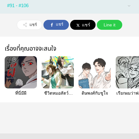
#91 - #106
แชร์
แชร์
แชร์
Line it
เรื่องที่คุณอาจจะสนใจ
ที่นี่มีผี
ชีวิตหมอสัตว์ที่
ดิษพงศ์กับชูใจ
เรียกผมว่าพ
โลกแฟนตาซีนี่
ทุ่มอีกทีสิค
ไม่ง่ายเลยครับ
(comic