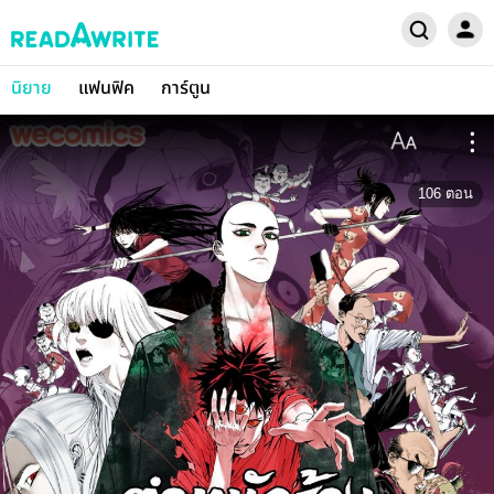
นิยาย
แฟนฟิค
การ์ตูน
106
ตอน