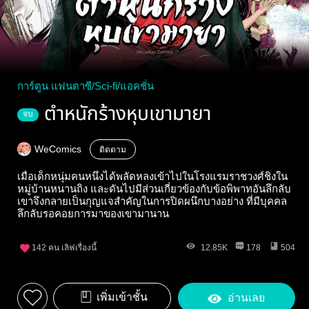
การ์ตูน แฟนตาซี/Sci-fi/แอคชั่น
ตำหนักร้างหุบเขามายา
จบ
WeComics
ติดตาม
เมื่อเด็กหนุ่มคนหนึ่งได้พลัดหลงเข้าไปในโรงแรมราชวงศ์ชิงใน
หมู่บ้านหนานถิง และดันไปมีส่วนเกี่ยวข้องกับข้อพิพาทอันลึกลับ
เขาจึงกลายเป็นกุญแจสำคัญในการปิดผนึกบางอย่าง ที่มีบุคคล
ลึกลับรอคอยการมาของเขามานาน
142
คน เลิฟเรื่องนี้
12.85K
178
504
เพิ่มเข้าชั้น
อ่านเลย