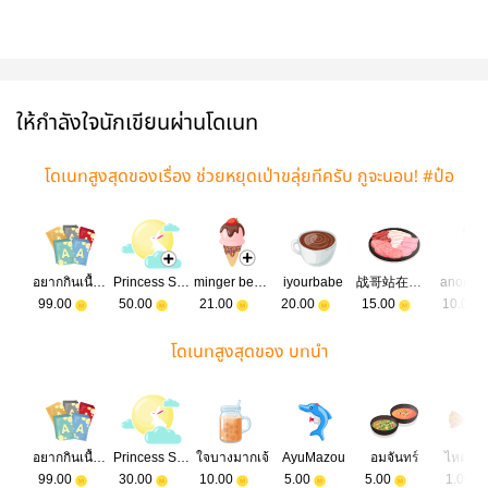
ให้กำลังใจนักเขียนผ่านโดเนท
โดเนทสูงสุดของเรื่อง ช่วยหยุดเป่าขลุ่ยทีครับ กูจะนอน! #ป๋อ
จ้าน #ควานเฉิง
อยากกินเนื้อย่าง
Princess Shu
minger beager
iyourbabe
战哥站在哪里，博弟正在找你哦！
anonym
99.00
50.00
21.00
20.00
15.00
10.00
โดเนทสูงสุดของ บทนำ
อยากกินเนื้อย่าง
Princess Shu
ใจบางมากเจ้
AyuMazou
อมจันทร์
ไหดองเ
99.00
30.00
10.00
5.00
5.00
1.00