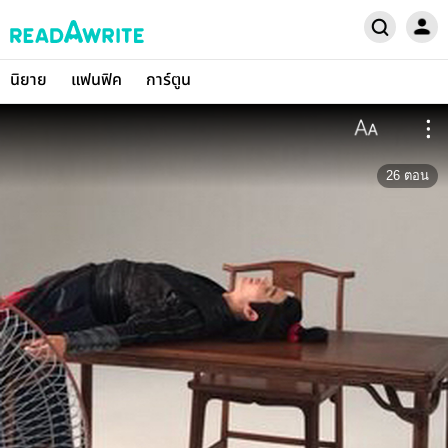
นิยาย
แฟนฟิค
การ์ตูน
26
ตอน