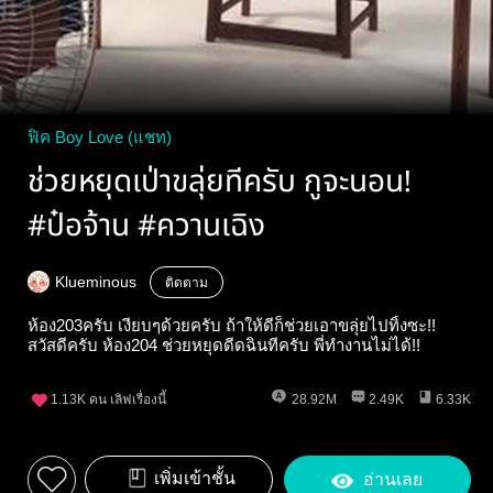
ฟิค Boy Love (แชท)
ช่วยหยุดเป่าขลุ่ยทีครับ กูจะนอน!
#ป๋อจ้าน #ควานเฉิง
Klueminous
ติดตาม
ห้อง203ครับ เงียบๆด้วยครับ ถ้าให้ดีก็ช่วยเอาขลุ่ยไปทิ้งซะ!!
สวัสดีครับ ห้อง204 ช่วยหยุดดีดฉินทีครับ พี่ทำงานไม่ได้!!
1.13K
คน เลิฟเรื่องนี้
28.92M
2.49K
6.33K
เพิ่มเข้าชั้น
อ่านเลย