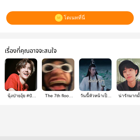
โดเนทที่นี่
เรื่องที่คุณอาจจะสนใจ
นุ้งป่ายงุ้ย #ป๋อ
The 7th floor|
วันนี้หัวหน้าเป็น
น่ารักมากมั้ง
จ้าน
bozhan
เหี้ยไร #วั่งเซียน
จ้าน)
#ปรมาจารย์ลัทธิ
มาร