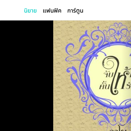
นิยาย
แฟนฟิค
การ์ตูน