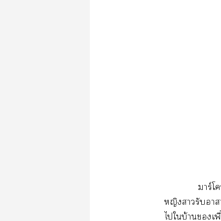
มาร์โ
หญิงารับาาเ
ไใบ้านเพื