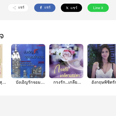
แชร์
แชร์
แชร์
Line it
ใจ
สุด
บังเอิญรักจอม
กรงรัก...เกลียว
อังกฤษพิชิตรั
เผด็จการ
เสน่หา