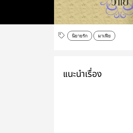
นิยายรัก
มาเฟีย
แนะนำเรื่อง