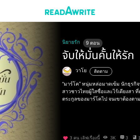
นิยายรัก
9
ตอน
จับให้มั่นคั้นให้รัก
วาโย
ติดตาม
“มาร์โค” หนุ่มหล่อมาดเข้ม นักธุรกิจ
สาวชาวไทยผู้ใสซื่อและไร้เดียงสา ท
ตระกูลของมาร์โคไป จนเขาต้องตาม
3
คน เลิฟเรื่องนี้
3K
3