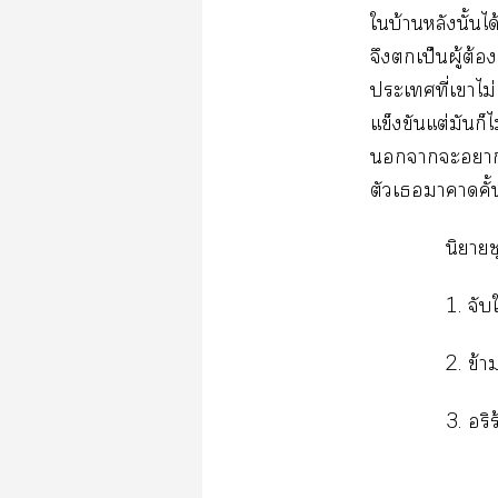
ใบ้านหลังนั้นไ
จึงเป็นผู้ต้อ
ะเที่เาไม
แข็งขันแต่มันก
าะารู
ตัวเาคาดคั้
นิยาย
1. จับใ
2. ข้
3. อริร