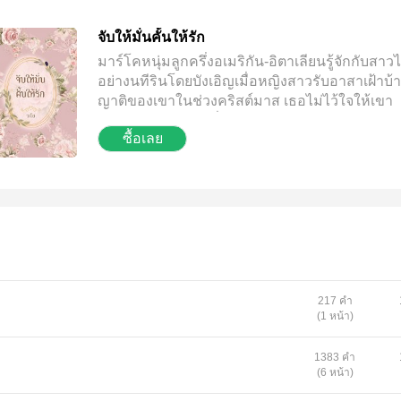
จับให้มั่นคั้นให้รัก
มาร์โคหนุ่มลูกครึ่งอเมริกัน-อิตาเลียนรู้จักกับสาว
อย่างนทีรินโดยบังเอิญเมื่อหญิงสาวรับอาสาเฝ้าบ้
ญาติของเขาในช่วงคริสต์มาส เธอไม่ไว้ใจให้เขา
เข้าไปในบ้านของเพื่อนสาว ทำให้เขาไม่สามารถ
ซื้อเลย
แหวนที่ยายของเขาต้องการมอบให้เขาซึ่งอยู่ในบ้
หลังนั้นได้ เมื่อมาร์โคกลับไปที่บ้านหลังนั้นอีกครั้ง
ปรากฏว่าแหวนวงนั้นหายไป นทีรินจึงตกเป็นผู้ต้อ
สงสัยในทันที บวกกับอะไรบางอย่างที่เกิดขึ้นในใจ
ทำให้เขาเหินฟ้าสู่ประเทศไทย ประเทศที่เขาไม่เค
มาก่อน เพื่อตามหาตัวนทีรินและนำแหวนคืนมา แ
เธอจะปฏิเสธอย่างแข็งขันแต่มันก็ไม่ได้สั่นคลอน
คิดของเขาที่เชื่อว่าเธอขโมยแหวนวงสำคัญของเ
นอกจากจะอยากรู้เรื่องแหวนแล้วเขายังต้องการค
217 คำ
(1 หน้า)
ตอบจากหัวใจด้วยสงสัยงานนี้เขาคงต้องจับตัวเธอ
คาดคั้นความจริงเสียแล้ว
1383 คำ
(6 หน้า)