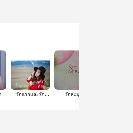
ก
รักแรกและรัก
รักละมุน
พันแสงรัก (ภาคต
สุดท้าย คือเธอ
"ภูพันแสง")