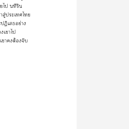
าไ นทีริน
ฟ้าสู่ะเไ
ะปฏิเสธอย่าง
เาไ
้เาต้องจับ