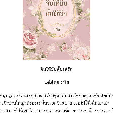
จับให้มั่นคั้นให้รัก
แต่งโ าโ
หนุ่มลูกครึ่งอเมริกัน-อิาเลียนรู้จักกับาไอย่างนทีรินโบั
ฝ้าบ้านให้ญาติเาใช่วงคริสต์มาส เไม่ไว้ใให้เาเข้า
่อนา ทำให้เาไม่าาเาแที่าเาต้องาให้เ