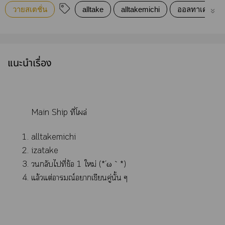
วายสเตชั่น
alltake
alltakemichi
ออลทาเค
แนะนำเรื่อง
Main Ship ที่โผล่
alltakemichi
izatake
กลับไที่ข้อ 1 ใหม่ (⁠*⁠´⁠ω⁠｀⁠*⁠)
แล้วแต่อารมณ์าเขียนคู่นั้น ๆ