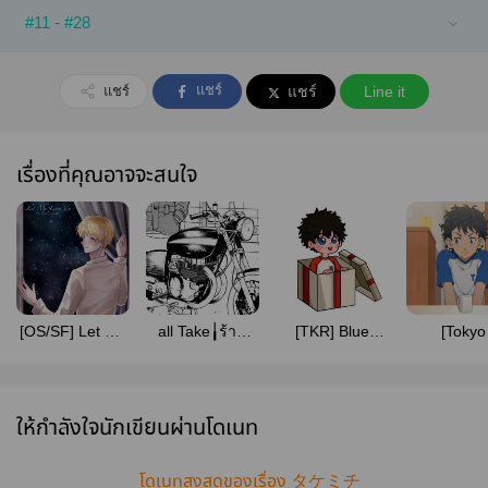
#11 - #28
แชร์
แชร์
แชร์
Line it
เรื่องที่คุณอาจจะสนใจ
[OS/SF] Let Me
all Take╽ร้าน
[TKR] Blue
[Tokyo
Love You
มอเตอร์ไซค์ข้าง
Ocean Eyes
Revengers]
#AllTake
ทาง
#alltake
ฟิค All 
Takemic
ให้กำลังใจนักเขียนผ่านโดเนท
โดเนทสูงสุดของเรื่อง タケミチ