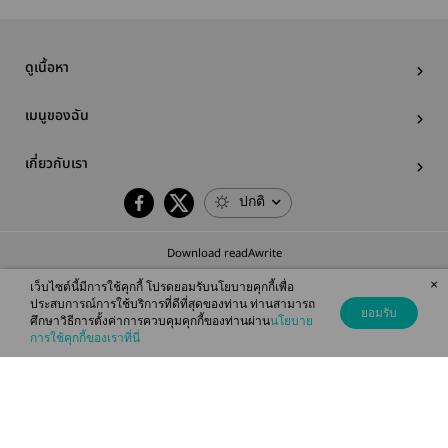
ดูเนื้อหา
เมนูของฉัน
เกี่ยวกับเรา
ปกติ
Download readAwrite
×
เว็บไซต์นี้มีการใช้คุกกี้ โปรดยอมรับนโยบายคุกกี้เพื่อ
ประสบการณ์การใช้บริการที่ดีที่สุดของท่าน ท่านสามารถ
ยอมรับ
ศึกษาวิธีการตั้งค่าการควบคุมคุกกี้ของท่านผ่าน
นโยบาย
© 2026 readAwrite.com by MEB Corporation Public Company Limited
การใช้คุกกี้ของเราที่นี่
This site is protected by reCAPTCHA and the Google
Privacy Policy
and
Terms of Service
apply.