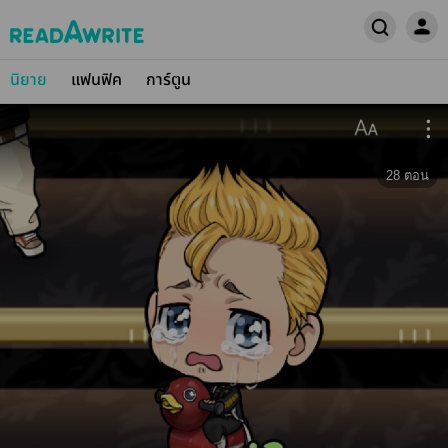
นิยาย
แฟนฟิค
การ์ตูน
28
ตอน