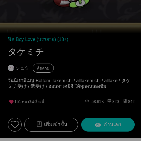
ฟิค Boy Love (บรรยาย) (18+)
タケミチ
シュウ
ติดตาม
วันนี้เรามีเมนู Bottom!Takemichi / alltakemichi / alltake / タケ
ミチ受け / 武受け / ออลทาเคมิจิ ให้ทุกคนลองชิม
151
คน เลิฟเรื่องนี้
58.61K
320
842
เพิ่มเข้าชั้น
อ่านเลย