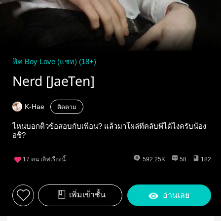
ฟิค Boy Love (แชท) (18+)
Nerd [JaeTen]
K-Hae
ติดตาม
ไหนบอกติวข้อสอบกับเพื่อน? แล้วมาโผล่ที่คลับพี่ได้ไงครับน้อง
อชิ?
17
คน เลิฟเรื่องนี้
592.25K
58
182
เพิ่มเข้าชั้น
อ่านเลย