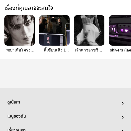
เรื่องที่คุณอาจจะสนใจ
พญาเสือโคร่ง -
ลี้เซียนเฉิง |
เจ้าสาวอาชวิน |
shivers (ja
jaeten
jaeten (mpreg)
jaeten
ดูเนื้อหา
เมนูของฉัน
เกี่ยวกับเรา