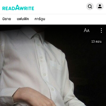
นิยาย
แฟนฟิค
การ์ตูน
13
ตอน