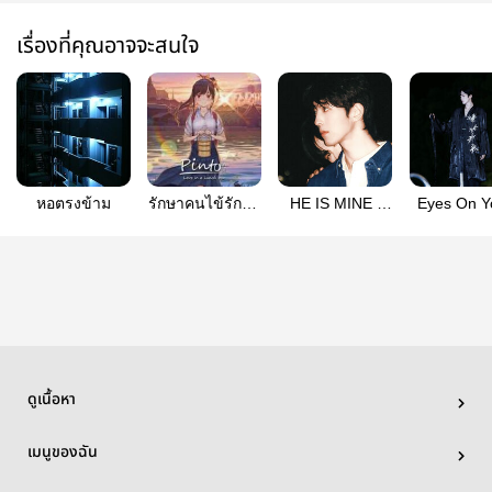
เรื่องที่คุณอาจจะสนใจ
หอตรงข้าม
รักษาคนไข้รักษา
HE IS MINE |
Eyes On Y
ใจเธอได้ป่ะ
XINGQIU
XingQi
ดูเนื้อหา
เมนูของฉัน