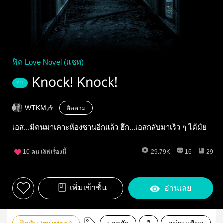
ฟิค Love Novel (แชท)
Knock! Knock!
จบ
WTKM🎶
ติดตาม
เอส...มีคนมาเคาะห้องซานอีกแล้ว ฮึก...เอสกลับมาเร็ว ๆ ได้มั้ย
10
คน เลิฟเรื่องนี้
29.79K
16
29
เพิ่มเข้าชั้น
อ่านเลย