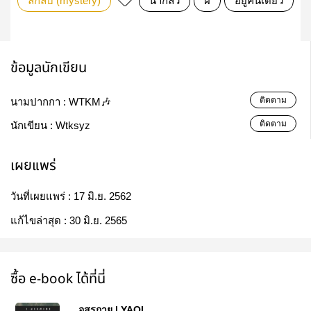
ลึกลับ (mystery)
น่ากลัว
ผี
อยู่คนเดียว
ข้อมูลนักเขียน
ติดตาม
นามปากกา :
WTKM🎶
ติดตาม
นักเขียน :
Wtksyz
เผยแพร่
วันที่เผยแพร่ :
17 มิ.ย. 2562
แก้ไขล่าสุด :
30 มิ.ย. 2565
ซื้อ e-book ได้ที่นี่
อสุรกาย | YAOI