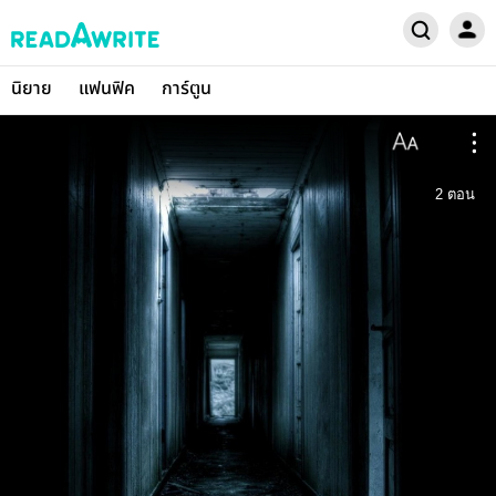
นิยาย
แฟนฟิค
การ์ตูน
2
ตอน