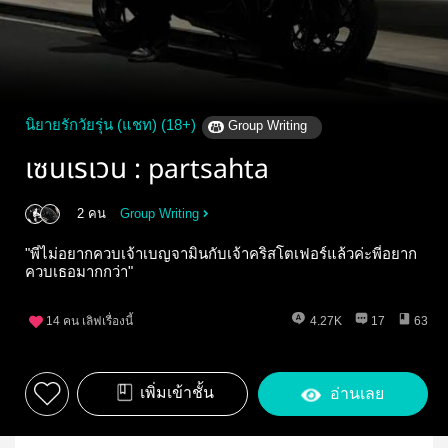
นิยายรักวัยรุ่น (แชท) (18+)
Group Writing
เซนเรเวน : partsahta
2 คน
Group Writing
"พี่ไม่อยากควบเจ้าเบญจามินกับเจ้าคริสโตเฟอร์แล้วค่ะพี่อยาก
ควบเธอมากกว่า"
14
คน เลิฟเรื่องนี้
4.27K
17
63
เพิ่มเข้าชั้น
อ่านเลย