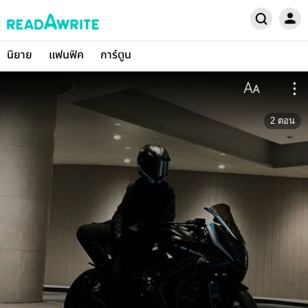
นิยาย
แฟนฟิค
การ์ตูน
2
ตอน