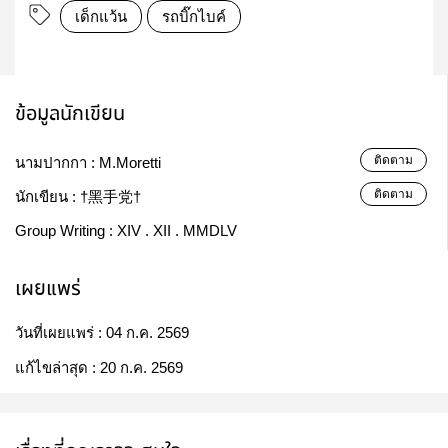
เด็กแว้น
รถบิ๊กไบค์
ข้อมูลนักเขียน
ติดตาม
นามปากกา :
M.Moretti
ติดตาม
นักเขียน :
†黑手党†
Group Writing :
XIV . XII . MMDLV
เผยแพร่
วันที่เผยแพร่ :
04 ก.ค. 2569
แก้ไขล่าสุด :
20 ก.ค. 2569