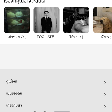
เรื่องที่คุณอาจจะสนใจ
เปาของเจ๋ง ,
TOO LATE -
ไอ้หยาง |
มังกร ;
perthsanta
perthsanta
perthsanta
perthsan
ดูเนื้อหา
เมนูของฉัน
เกี่ยวกับเรา