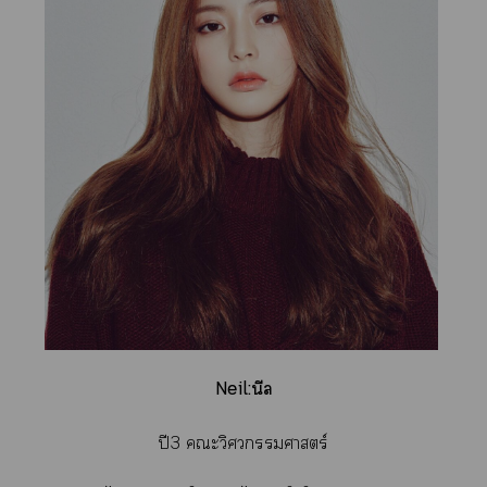
Neil:นีล
ปี3 ะวิศวกรรมศาสตร์