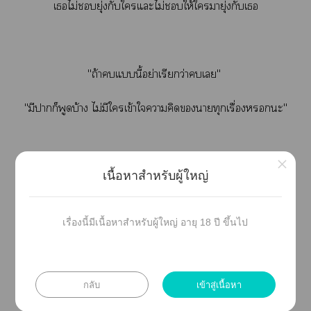
เไม่ยุ่งกับใแะไม่ให้ใมายุ่งกับเ
"ถ้าแนี้อย่าเรียกว่าเ"
"มีาก็พูดบ้าง ไม่มีใเข้าใาคิดาทุกเรื่องะ"
×
เนื้อหาสำหรับผู้ใหญ่
เาะวันนั้น วันที่ฉันาให้เาทำให้เาาอยู่
เรื่องนี้มีเนื้อหาสำหรับผู้ใหญ่ อายุ 18 ปี ขึ้นไป
ใาะแนี้
เาะเาะรับผิดใาะทำเา
กลับ
เข้าสู่เนื้อหา
แต่ถ้าะทำอย่างนี้ไม่ต้องมารับผิดตั้งแต่แดีกว่า!