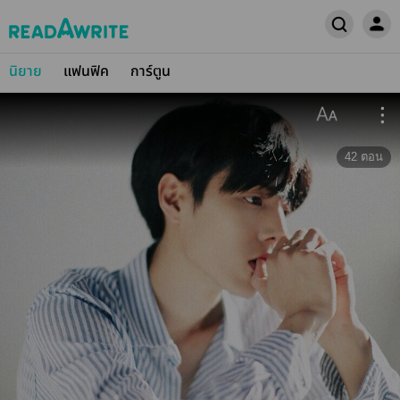
นิยาย
แฟนฟิค
การ์ตูน
42
ตอน