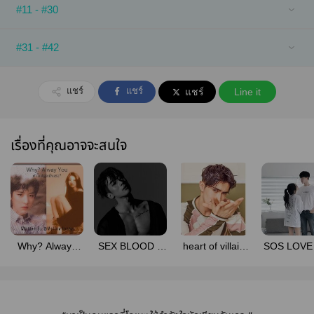
#11 - #30
#31 - #42
แชร์
แชร์
แชร์
Line it
เรื่องที่คุณอาจจะสนใจ
Why? Always
SEX BLOOD 2
heart of villain
SOS LOVE 
You ทำไมต้อง
ทาสรักเจ้านาย
หัวใจวายร้าย
นักรักสะ
เป็นเธอ?
[ฟาร์xเบลล์]