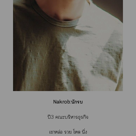
Nakrob:นักรบ
ปี3 ะบริหารธุรกิจ
เาหล่อ  โ นิ่ง