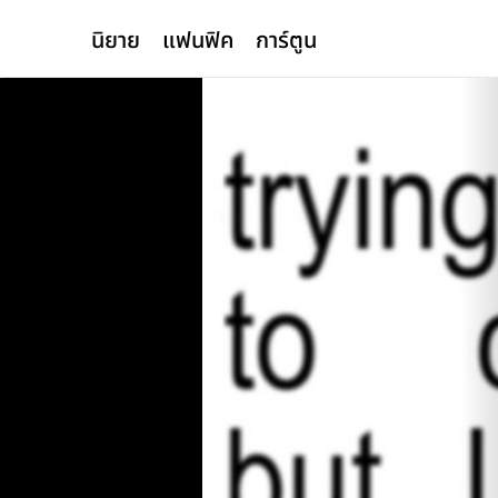
นิยาย
แฟนฟิค
การ์ตูน