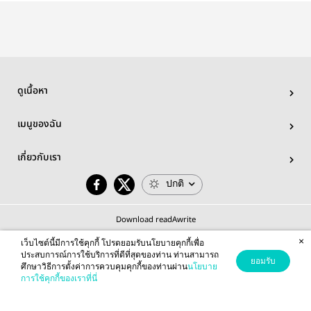
ดูเนื้อหา
เมนูของฉัน
เกี่ยวกับเรา
ปกติ
Download readAwrite
×
เว็บไซต์นี้มีการใช้คุกกี้ โปรดยอมรับนโยบายคุกกี้เพื่อ
ประสบการณ์การใช้บริการที่ดีที่สุดของท่าน ท่านสามารถ
ยอมรับ
ศึกษาวิธีการตั้งค่าการควบคุมคุกกี้ของท่านผ่าน
นโยบาย
© 2026 readAwrite.com by MEB Corporation Public Company Limited
การใช้คุกกี้ของเราที่นี่
This site is protected by reCAPTCHA and the Google
Privacy Policy
and
Terms of Service
apply.