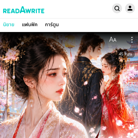
นิยาย
แฟนฟิค
การ์ตูน
45
ตอน