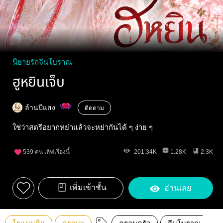
นิยายรักจีนโบราณ
ฮูหยินเจ็บ
ล้านปีแสง
ติดตาม
ใช่ว่าสตรีอยากหย่าแล้วจะหย่ากันได้ ๆ ง่าย ๆ
539
คน เลิฟเรื่องนี้
201.34K
1.28K
2.3K
เพิ่มเข้าชั้น
อ่านเลย