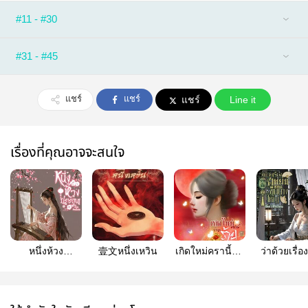
#11 - #30
#31 - #45
แชร์
แชร์
แชร์
Line it
เรื่องที่คุณอาจจะสนใจ
หนึ่งห้วง
壹文หนึ่งเหวิน
เกิดใหม่ครานี้ข้า
ว่าด้วยเรื่
ปรารถนา
จะร้ายยิ่งกว่าเก่า
เป็นฮูหยิ
ขุนนางให