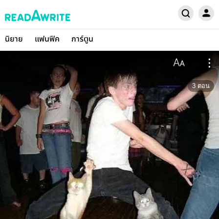
นิยาย
แฟนฟิค
การ์ตูน
3
ตอน