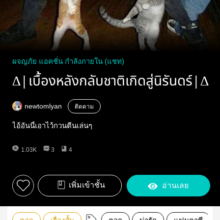
ผจญภัย แอคชั่น กำลังภายใน (แชท)
∆|เบื้องหลังกลับชาติเกิดสู่นิรันดร์|∆
newtomlyan
ติดตาม
ไอ้อันนี้เอาไว้กวนตีนเล่นๆ
1.03K
3
4
เพิ่มเข้าชั้น
อ่านเลย