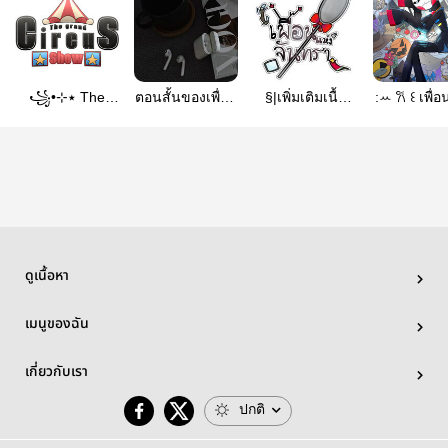
꧁•⊹٭ The
ตอนสั้นของเพื่อน
§|เพิ่มเติมเนื้อ
:ꕀ 𐙚 ꒰ เพื่อ
grand circus
แห่งจันทรา
เรื่อง|§
จันทรา ꒱ 
show ٭⊹•꧂
ดูเนื้อหา
เมนูของฉัน
เกี่ยวกับเรา
ปกติ