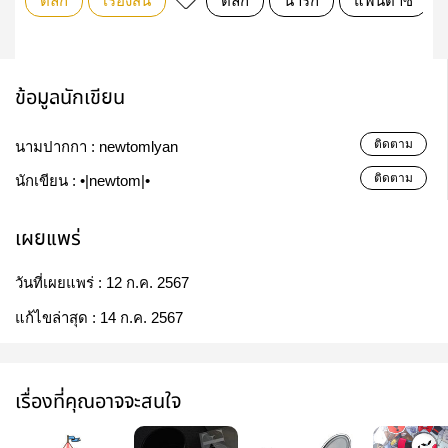
ตลก
เรื่องสั้น
ตลก
น่ารัก
แฟนตาซี
ข้อมูลนักเขียน
ติดตาม
นามปากกา :
newtomlyan
ติดตาม
นักเขียน :
•|newtom|•
เผยแพร่
วันที่เผยแพร่ :
12 ก.ค. 2567
แก้ไขล่าสุด :
14 ก.ค. 2567
เรื่องที่คุณอาจจะสนใจ