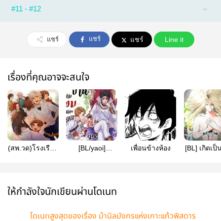
#11 - #12
แชร์
แชร์
แชร์
Line it
เรื่องที่คุณอาจจะสนใจ
(สพ.วด)โรงเรียน
[BL/yaoi]
เพื่อนข้างห้อง
[BL] เกิดเป
สารพันวรรณคดี
แต่งงานกับผม
ทั้งที ชาตินี
เถอะนะครับคุณ
ได้แทงสักครั
ราชาปีศาจ
ให้กำลังใจนักเขียนผ่านโดเนท
โดเนทสูงสุดของเรื่อง ม้านิลมังกรแห่งเกาะแก้วพิสดาร