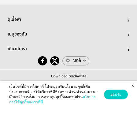
ดูเนื้อหา
เมนูของฉัน
เกี่ยวกับเรา
ปกติ
Download readAwrite
×
เว็บไซต์นี้มีการใช้คุกกี้ โปรดยอมรับนโยบายคุกกี้เพื่อ
ประสบการณ์การใช้บริการที่ดีที่สุดของท่าน ท่านสามารถ
ยอมรับ
ศึกษาวิธีการตั้งค่าการควบคุมคุกกี้ของท่านผ่าน
นโยบาย
© 2026 readAwrite.com by MEB Corporation Public Company Limited
การใช้คุกกี้ของเราที่นี่
This site is protected by reCAPTCHA and the Google
Privacy Policy
and
Terms of Service
apply.