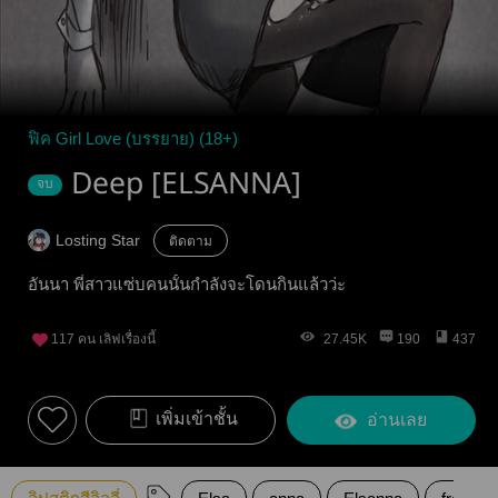
ฟิค Girl Love (บรรยาย) (18+)
Deep [ELSANNA]
จบ
Losting Star
ติดตาม
อันนา พี่สาวแซ่บคนนั้นกำลังจะโดนกินแล้วว่ะ
117
คน เลิฟเรื่องนี้
27.45K
190
437
เพิ่มเข้าชั้น
อ่านเลย