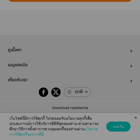
ดูเนื้อหา
เมนูของฉัน
เกี่ยวกับเรา
ปกติ
Download readAwrite
×
เว็บไซต์นี้มีการใช้คุกกี้ โปรดยอมรับนโยบายคุกกี้เพื่อ
ประสบการณ์การใช้บริการที่ดีที่สุดของท่าน ท่านสามารถ
ยอมรับ
ศึกษาวิธีการตั้งค่าการควบคุมคุกกี้ของท่านผ่าน
นโยบาย
© 2026 readAwrite.com by MEB Corporation Public Company Limited
การใช้คุกกี้ของเราที่นี่
This site is protected by reCAPTCHA and the Google
Privacy Policy
and
Terms of Service
apply.