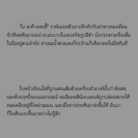
“ไ าค้างเดิ้” าพันเลหัวเราะคิกคักกับท่าาเพื่อน
รักที่หันาเร่างาใเรัดรูปสีดำ นั่งะเครื่องดื่ม
ใมืออยู่าลำพัง าน้ำาแก็ชะงักแก้วค็อกเทลใมือทันที
ใหน้าเนียนใที่ถูกแต่งแต้มด้วยเครื่องสำอางค์นั้นกำลังเห่อ
แด้วยฤทธิ์แอลกอฮอล์ สีแลตินั่มบด์ถูกปล่อยาให้
คลอเคลียอยู่ที่ไหล่ แะเมื่อาหันมาส่งยิ้มให้ อันนา
ก็ใเต้นแขึ้นาอย่างไม่รู้ตัว