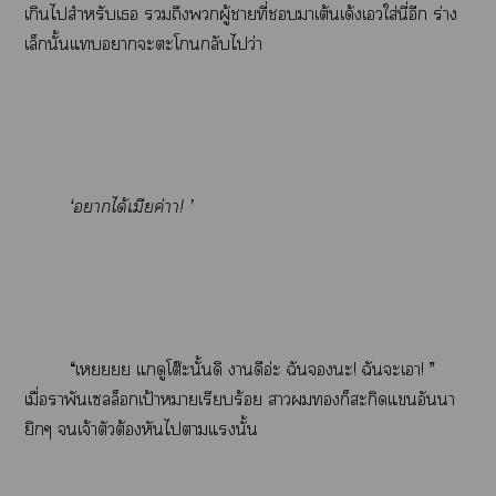
เกินไสำหรับเ ถึงผู้าที่าเต้นเด้งเใส่นี่อีก ร่าง
เล็กนั้นแาะะโกลับไว่า
‘าได้เมียค่าา! ’
“เยยย แดูโต๊ะนั้นดิ าดีอ่ะ ฉันะ! ฉันะเา! ”
เมื่อาพันเลล็อกเป้าหมายเรียบร้อย าก็สะกิดแอันนา
ยิกๆ เจ้าตัวต้องหันไาแนั้น