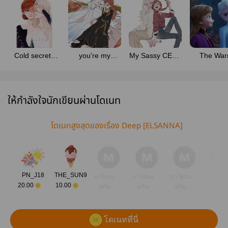
Cold secrets
you're my
My Sassy CEO [
The Wa
(ELSANNA)
GUIDE
Elsa x Anna ]
Winter
[ELSANNA]
(Rewrite)
(ElsaxAn
Elsanna
ให้กำลังใจนักเขียนผ่านโดเนท
โดเนทสูงสุดของเรื่อง Deep [ELSANNA]
PN_J18
THE_SUN9
มาโดเน
มาโดเน
มาโดเน
มาโดเ
20.00
10.00
ทกัน
ทกัน
ทกัน
ทกัน
โดเนทที่นี่