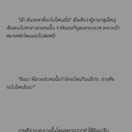
“เอ้า มันะาพี่เาไไเนี่ย” เมื่อเห็นว่าผู้ากลุ่มใหญ่
เดินไาาวนั้น าพันเลก็พูดาเาๆ เาะเป้า
หมายหลักโแย่งไต่อหน้า
“อันา พี่าแซ่บนั้นกำลังะโกินแล้วว่ะ...อ่าวเห้ย
ะไไอันา”
าที่ร่างานั้นโฉุดะาทำให้อันารีบ