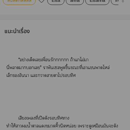
ลิปสติกสีลิลลี่
Elsa
anna
Elsanna
frozen
แนะนำเรื่อง
“อย่างเด็ดเเพื่อนรักก ถ้าแไม่มา
นี่าาเ” าพันเลพูดขึ้นะที่เาแาไหล่
เล็กอันา แะาาาไทิศ
เสียงเที่เปิดดังทิศา
ทำให้าน้ำาแคิ้วนิดหน่อย เาะดูเหมือนมันะดัง