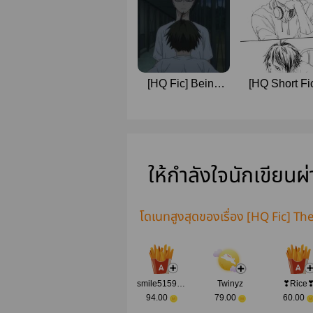
[HQ Fic] Being
[HQ Short Fi
Low-Key Is the
'Pulse' and O
Key
Stories
ให้กำลังใจนักเขียนผ
โดเนทสูงสุดของเรื่อง [HQ Fic]
smile515903
Twinyz
❣Rice
94.00
79.00
60.00