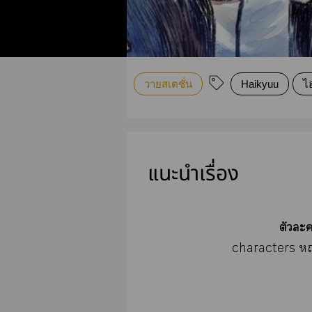
วายสเตชั่น
Haikyuu
ไ
แนะนำเรื่อง
ตัวะ
characters หญิ