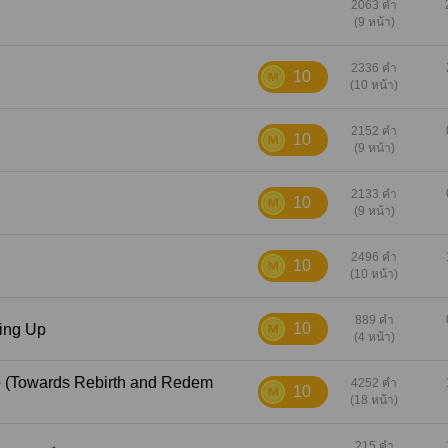
ei, who Daiong worships as
2063 คำ
(9 หน้า)
tents of this book are
s. No copyright infringement
t Published: HQ Only Event
2336 คำ
10
(10 หน้า)
est Memory HQ Only
tps://daiong.readawrite.com/
2152 คำ
10
(9 หน้า)
k.com/daiong.writing/ Twitter:
.com/Daiong Note: Special
2133 คำ
nd bookmark (Kozume
10
(9 หน้า)
s freegift are only available
.
2496 คำ
10
(10 หน้า)
889 คำ
10
pening Up
(4 หน้า)
4252 คำ
10
(18 หน้า)
215 คำ