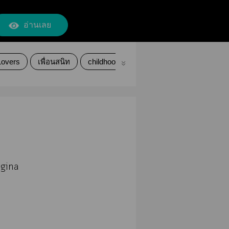
อ่านเลย
Lovers
เพื่อนสนิท
childhoodfriends
จูบแรก
ยามากุจ
rigina