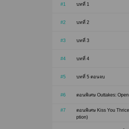
Furudate-sens
#1
บทที่ 1
a deity. All con
unofficial work
intended. Firs
#2
บทที่ 2
TH (2022) – B
ReadAWrite: ht
Facebook:
#3
บทที่ 3
https://faceboo
https://twitter
cover paper a
#4
บทที่ 4
Kenma fanart) a
for hard copies
#5
บทที่ 5 ตอนจบ
#6
ตอนพิเศษ Outtakes: O
#7
ตอนพิเศษ Kiss You Thrice (Towards Rebirth and Redem
ption)