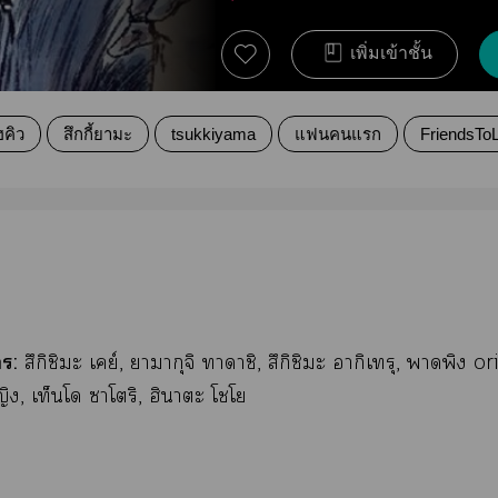
เพิ่มเข้าชั้น
ฮคิว
สึกกี้ยามะ
tsukkiyama
แฟนคนแรก
FriendsTo
:
สึกิชิมะ เคย์, าากุจิ าาชิ, สึกิชิมะ ากิเรุ, าพิง o
ง, เท็นโ าโริ, ฮิาะ โโ