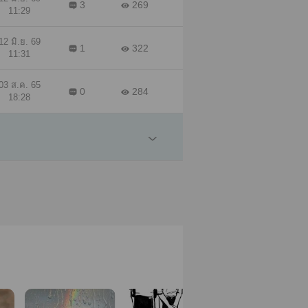
3
269
11:29
12 มิ.ย. 69
1
322
11:31
03 ส.ค. 65
0
284
18:28