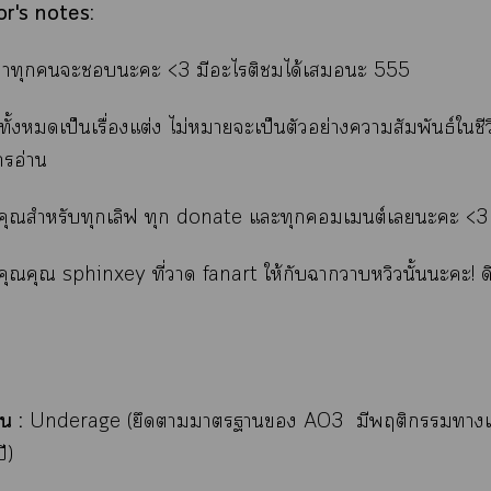
r's notes:
งว่าทุกะะะ <3 มีะไติได้เะ 555
องทั้งเป็นเรื่องแต่ง ไม่าะเป็นตัวอย่างาสัมพันธ์ใชีว
อ่าน
คุณสำหรับทุกเลิฟ ทุก donate แะทุกเต์เะะ <3
คุณคุณ sphinxey ที่
า fanart ให้กับาาหวิวนั้น
ะะ! ด
น :
Underage (ยึดา
าา AO3
มีพฤติกรรมา
ี)