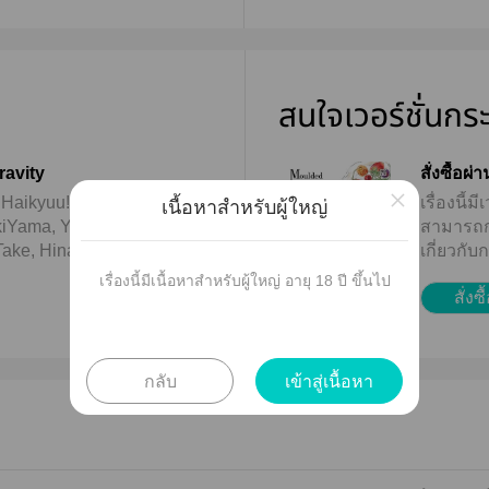
สนใจเวอร์ชั่นกร
ravity
สั่งซื้อผ
×
 Haikyuu!! Fanfictions
เรื่องนี
เนื้อหาสำหรับผู้ใหญ่
kiYama, YamaTsukki, UshiOi,
สามารถกดท
Take, HinaKen, KuroKen
เกี่ยวกั
hai), 21 fanarts (including 2
จ้า
เรื่องนี้มีเนื้อหาสำหรับผู้ใหญ่ อายุ 18 ปี ขึ้นไป
สั่งซื
) Size: A5, 324 pages
s) Copyright © Daiong 2022
 – https://twitter.com/sey1234
or: fourtwonine429 (illustrated
กลับ
เข้าสู่เนื้อหา
oured pages) –
.com/fourtwonine429
 characters related to
he property of Haruichi