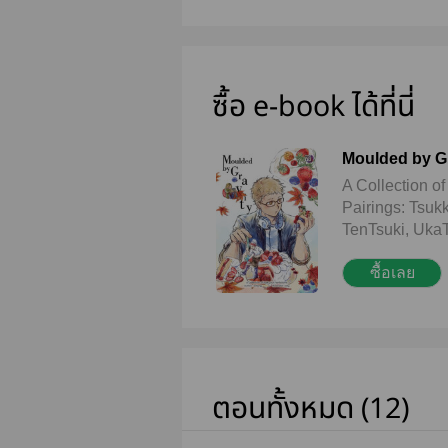
ซื้อ e-book ได้ที่นี่
Moulded by G
A Collection of
Pairings: Tsuk
TenTsuki, Uka
Short fics (in T
ซื้อเลย
coloured pages
(86,000+ word
Illustrator: sey
Guest Illustrat
one of the col
https://twitter
ตอนทั้งหมด (12)
Disclaimer: All
Haikyuu!! are t