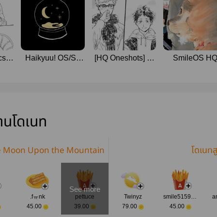
cs]
Haikyuu! OS/SF
[HQ Oneshots] ณ
SmileOS H
ther
(tsukiyama
จุดบรรจบ
&more)
่านโดเนท
 The Moon Upon the Mountain
โดเนทส
See more
❣
.fㅠnk
pettuce
Twinyz
smile515903
a
45.00
39.00
79.00
45.00