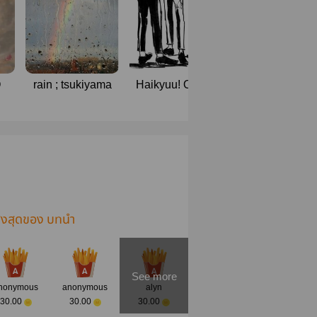
Q
rain ; tsukiyama
Haikyuu! OS/SF
[ sf/os Haikyuu 
(tsukiyama
The moon is
&amp;more)
beautiful
ูงสุดของ บทนำ
See more
nonymous
anonymous
alyn
30.00
30.00
30.00