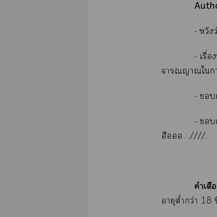
Autho
- หวั
- เรื่
จารณญาณใา
- 
- 
ฮือ .////.
คำเตือ
อายุต่ำกว่า 18 ป