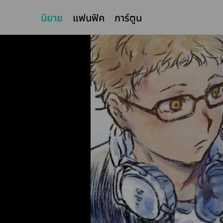
นิยาย
แฟนฟิค
การ์ตูน