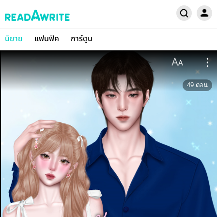
นิยาย
แฟนฟิค
การ์ตูน
49
ตอน