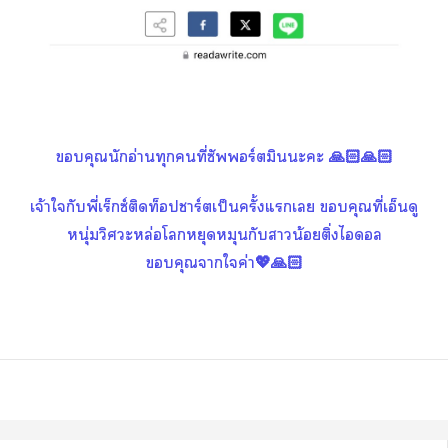
คุณนักอ่านทุกคนที่ซัพร์ตมินะะ 🙏🏻🙏🏻
เจ้าใกับพี่เร็กซ์ติดท็าร์ตเป็นครั้งแเ คุณที่เอ็นดู
หนุ่มวิศวะหล่อโหยุดหมุนกับาน้อยติ่งไดอล
คุณาใค่า💖🙏🏻