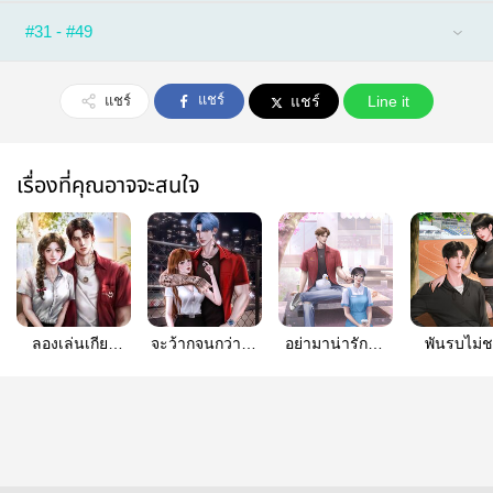
#31 - #49
แชร์
แชร์
แชร์
Line it
เรื่องที่คุณอาจจะสนใจ
ลองเล่นเกียร์
จะว้ากจนกว่าจะ
อย่ามาน่ารักนะ
พันรบไม่
วิศวะ
รัก[ไม้ที-ผักบุ้ง]
เฉิ่ม [มี E-BOOK
ควีน [ E-B
คลั่งรัก/ห่าม/ดุ
/ เล่มหนังสือ]
(อยู่ในช่วงปั่นอี
บุ๊ค)