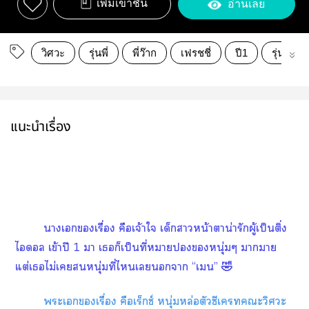
เพิ่มเข้าชั้น
อ่านเลย
วิศวะ
รุ่นพี่
พี่ว๊าก
เฟรชชี่
ปี1
รุ่นพี่รุ่น
แนะนำเรื่อง
าเเรื่อง คือเจ้าใ เด็กาหน้าตาน่ารักผู้เป็นติ่ง
ไดอล เข้าปี 1 า เก็เป็นที่หมายหนุ่มๆ าา
แต่เไม่เหนุ่มที่ไเา “เ” 🤣
ะเเรื่อง คือเร็กซ์ หนุ่มหล่อตัวซีเคะวิศวะ