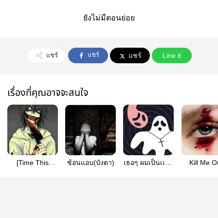
ยังไม่มีตอนย่อย
แชร์
แชร์
แชร์
Line it
เรื่องที่คุณอาจจะสนใจ
[Time This
ซ้อนแอบ(บังตา)
เธอๆ ผมเป็นเเค่ผี
Kill Me 
Game]เวลานี้เรา
ที่เเสนดี
More!!!
มีคำว่าเพื่อน
ไหม?[END]