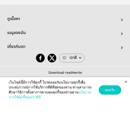
ดูเนื้อหา
เมนูของฉัน
เกี่ยวกับเรา
ปกติ
Download readAwrite
×
เว็บไซต์นี้มีการใช้คุกกี้ โปรดยอมรับนโยบายคุกกี้เพื่อ
ประสบการณ์การใช้บริการที่ดีที่สุดของท่าน ท่านสามารถ
ยอมรับ
ศึกษาวิธีการตั้งค่าการควบคุมคุกกี้ของท่านผ่าน
นโยบาย
© 2026 readAwrite.com by MEB Corporation Public Company Limited
การใช้คุกกี้ของเราที่นี่
This site is protected by reCAPTCHA and the Google
Privacy Policy
and
Terms of Service
apply.