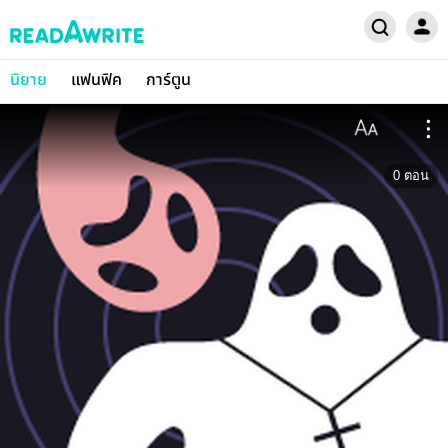
นิยาย
แฟนฟิค
การ์ตูน
0
ตอน