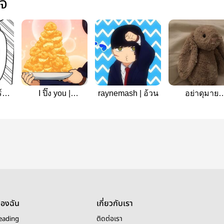
ใจ
ี่ที่
I ปิ๊ง you |
raynemash | อ้วน
อย่าดุมาย
ง |
raynemash
#raynemash
h
ของฉัน
เกี่ยวกับเรา
eading
ติดต่อเรา