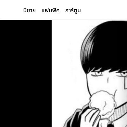
นิยาย
แฟนฟิค
การ์ตูน