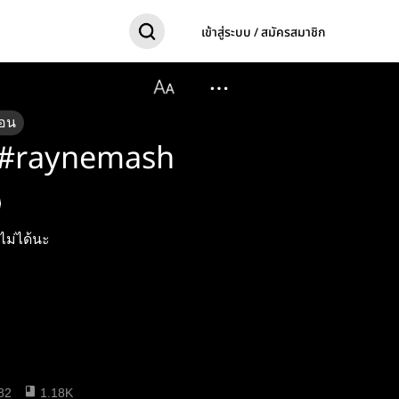
เข้าสู่ระบบ / สมัครสมาชิก
อน
ย #raynemash
ไม่ได้นะ
82
1.18K