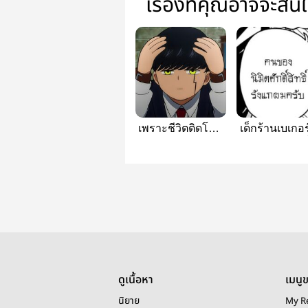
เรื่องที่คุณอาจจะสน
เพราะชีวิตติดโซน
เด็กร้านเบเกอร์ร
|Mashle Fanfic [
วอนตีนคนหนึ่
Raynemash ]
raynemas
ดูเนื้อหา
เมนู
นิยาย
My R