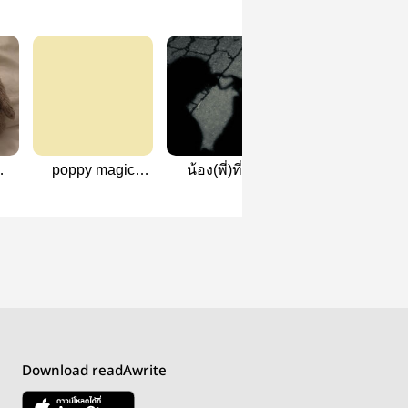
poppy magic
น้อง(พี่)ที่รัก |
มัดหมี่หมัดมวย 
(raynemash)
raynemash
Raynemash
Download readAwrite