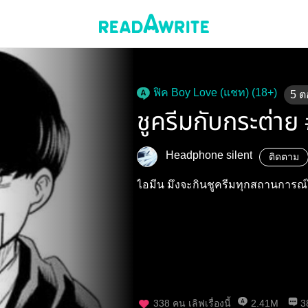
ฟิค Boy Love (แชท) (18+)
5
ต
ชูครีมกับกระต่า
Headphone silent
ติดตาม
ไอมีน มึงจะกินชูครีมทุกสถานการณ์
338
คน เลิฟเรื่องนี้
2.41M
3