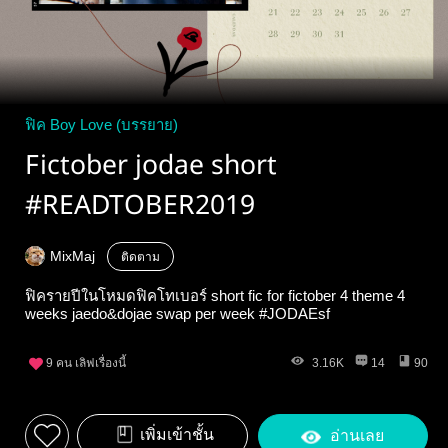
ฟิค Boy Love (บรรยาย)
Fictober jodae short
#READTOBER2019
MixMaj
ติดตาม
ฟิครายปีในโหมดฟิคโทเบอร์ short fic for fictober 4 theme 4
weeks jaedo&dojae swap per week #JODAEsf
9
คน เลิฟเรื่องนี้
3.16K
14
90
เพิ่มเข้าชั้น
อ่านเลย