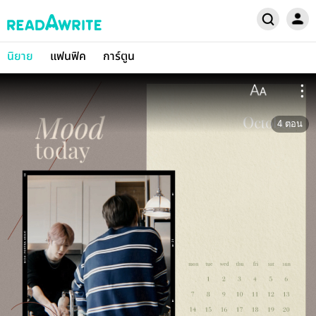
นิยาย
แฟนฟิค
การ์ตูน
4
ตอน