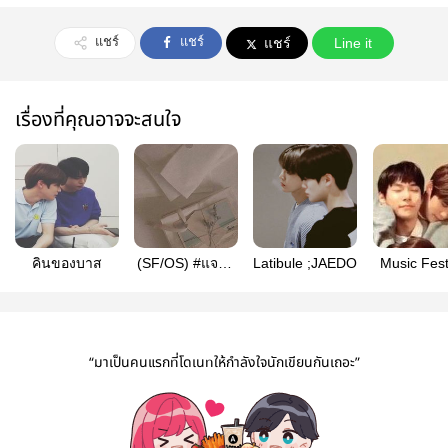
แชร์
แชร์
แชร์
Line it
เรื่องที่คุณอาจจะสนใจ
คินของบาส
(SF/OS) #แจโด
Latibule ;JAEDO
Music Fest
เล่าให้ฟัง |
(JAEDO
Jaedo
“มาเป็นคนแรกที่โดเนทให้กำลังใจนักเขียนกันเถอะ”