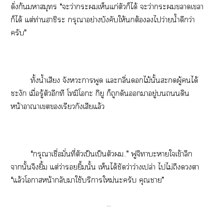
ดั่งก้นาสมุทร “ะว่าะเห็นแก่ตัวก็ได้ ะว่าะาเา
ก็ได้ แต่ท่านาชิระ กรุณาอย่างบังคับให้ต้องไว่ายน้ำดีกว่า
ครับ”
ทั้งน้ำเสียง จังหวะาพูด แะกลิ่นไม้นั้นะผู้ได้
ชะงัก เมื่อรู้ตัวอีกที โมิโะ กิยู ก็ถูกดันาอยู่ดิน
หน้าาาเเรียวกังเสียแล้ว
“กรุณาเชื่อมั่นที่ตัวเป็นเป็นตัว..” ฟูจิาะาใเข้าลึก
านั้นจึงยิ้ม แต่ว่ายิ้มนั้น เห็นได้ชัดว่าว่างเปล่า ไไม่ถึงา
“แล้วโาหน้ากลับาใช้บริการใหม่ะครับ คุณา”
...