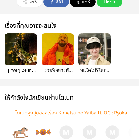
แชร์
แชร์
แชร์
Line it
เรื่องที่คุณอาจจะสนใจ
[PWP] Be my
รวมฟิคสารพัด
หนใดไม่รู้ในหมู่
Bel | เบลครับ รับ
ด้อม ของอร่อยไม่
กาว รวมฟิค #ซี
รักเราหน่อย
ควรเก็บไว้กินคน
เฉิง #ควานเฉิง
เดียว
#ป๋อจ้าน
ให้กำลังใจนักเขียนผ่านโดเนท
โดเนทสูงสุดของเรื่อง Kimetsu no Yaiba ft. OC : Ryoka
n, sekitei to Fujiki | 旅館, 石庭 と富士木 |เรียวกัง สวนหิ
น และต้นฟูจิ