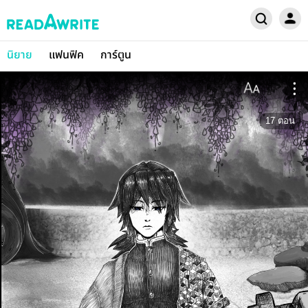
นิยาย
แฟนฟิค
การ์ตูน
17
ตอน