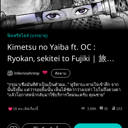
ฟิคฟรีสไตล์ (บรรยาย)
Kimetsu no Yaiba ft. OC :
Ryokan, sekitei to Fujiki | 旅館,
石庭 と富士木 |เรียวกัง สวนหิน
Infernoshrimp
ติดตาม
และต้นฟูจิ
“กรุณาเชื่อมั่นที่ตัวเป็นเป็นตัวผม..” ฟูจิทาบะหายใจเข้าลึก จาก
นั้นจึงยิ้ม แต่ว่ารอยยิ้มนั้น เห็นได้ชัดว่าว่างเปล่า ไปไม่ถึงดวงตา
“แล้วโอกาสหน้ากลับมาใช้บริการใหม่นะครับ คุณชาย”
26
คน เลิฟเรื่องนี้
3.89K
35
153