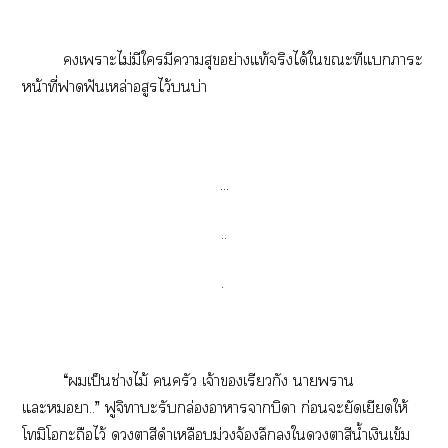
เาะไม่มีใมีาสุขอย่างแท้จริงได้ใะทีแาะ
หน้าที่าฟันเหล่าอสูรไว้บ่า
...
..
.
“เป็นช่างไม้ ครัว เจ้าเรียวกัง าา
แะา..” ฟูจิาะรับกล่องาาาบิดา ก่อนะยัดเยียดให้
โมิโะถือไว้ าสีดำเหลือบม่วงจ้องลึกใาสีน้ำเงินเข้ม