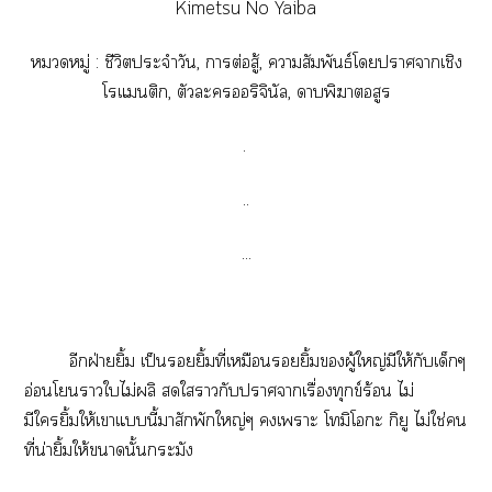
Kimetsu No Yaiba
หมู่ : ชีวิตประจำวัน, าต่อสู้, าสัมพันธ์โาาเชิง
โแติก, ตัวะริจินัล, าพิฆาตอสูร
.
..
...
อีกฝ่ายยิ้ม เป็นยิ้มที่เหมือนยิ้มผู้ใหญ่มีให้กับเด็กๆ
อ่อนโาใไม่ผลิ ใากับาาเรื่องทุกข์ร้อน ไม่
มีใยิ้มให้เาแนี้มาสักพักใหญ่ๆ เาะ โมิโะ กิยู ไม่ใช่คน
ที่น่ายิ้มให้านั้นกระมัง