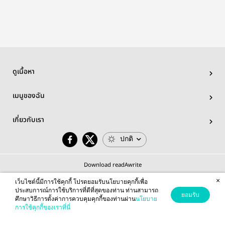
ดูเนื้อหา
เมนูของฉัน
เกี่ยวกับเรา
ปกติ
Download readAwrite
×
เว็บไซต์นี้มีการใช้คุกกี้ โปรดยอมรับนโยบายคุกกี้เพื่อ
ประสบการณ์การใช้บริการที่ดีที่สุดของท่าน ท่านสามารถ
ยอมรับ
ศึกษาวิธีการตั้งค่าการควบคุมคุกกี้ของท่านผ่าน
นโยบาย
© 2026 readAwrite.com by MEB Corporation Public Company Limited
การใช้คุกกี้ของเราที่นี่
This site is protected by reCAPTCHA and the Google
Privacy Policy
and
Terms of Service
apply.