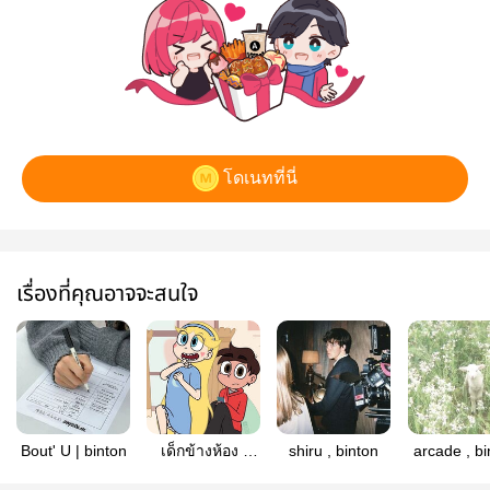
โดเนทที่นี่
เรื่องที่คุณอาจจะสนใจ
Bout' U | binton
เด็กข้างห้อง |
shiru , binton
arcade , bi
Binton