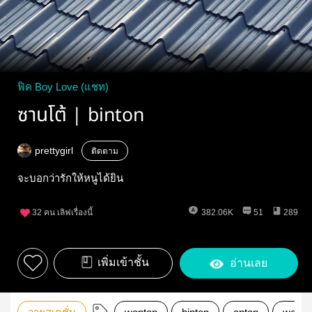
ฟิค Boy Love (แชท)
ซานโต้ | binton
prettygirl
ติดตาม
จะบอกว่ารักให้หนูได้ยิน
32
คน เลิฟเรื่องนี้
382.06K
51
289
เพิ่มเข้าชั้น
อ่านเลย