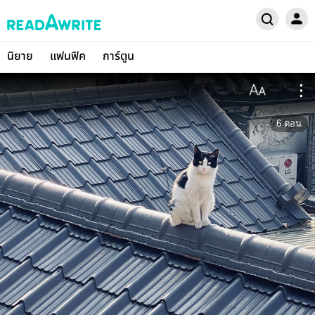
นิยาย
แฟนฟิค
การ์ตูน
6
ตอน