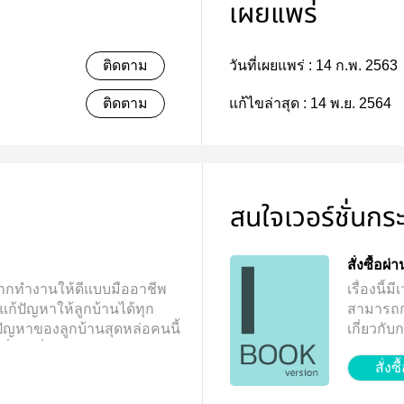
เผยแพร่
ติดตาม
วันที่เผยแพร่ :
14 ก.พ. 2563
ติดตาม
แก้ไขล่าสุด :
14 พ.ย. 2564
สนใจเวอร์ชั่นกร
สั่งซื้อผ
ยากทำงานให้ดีแบบมืออาชีพ
เรื่องนี
่แก้ปัญหาให้ลูกบ้านได้ทุก
สามารถกดท
ปัญหาของลูกบ้านสุดหล่อคนนี้
เกี่ยวกั
ยิ่งยุ่ง ยิ่ง...!!! “สวัสดีครับ คอน
จ้า
สั่งซื
การครับ” “ครับ เมื่อกี้มีคนบุก
 ตอนนี้วิ่งหนีไปแล้ว ช่วยให้