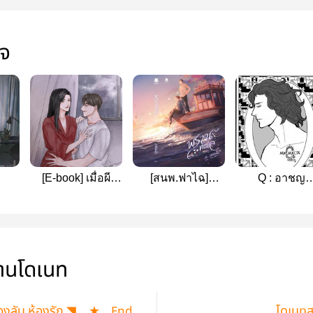
ใจ
[E-book] เมื่อผี
[สนพ.ฟาไฉ]
Q : อาชญ
ผ้าห่มนอนกอดผม
Hunter of the Sea
พันธุกรรม
ทั้งคืน (BL/Yaoi)
พรานทะเล
(Yaoi,Boyslove)
่านโดเนท
องลับ ห้องรัก ◥ …★ ...End
โดเนทส