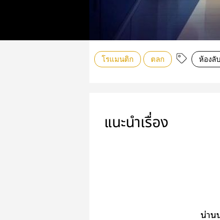
โรแมนติก
ตลก
ห้องลั
แนะนำเรื่อง
น่านน