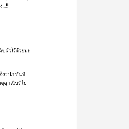
..!!!
จับตัวไว้ด้วยะ
จ้งรปภ.ทันที
ฉุกเฉินที่ไม่