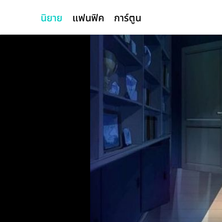
นิยาย
แฟนฟิค
การ์ตูน