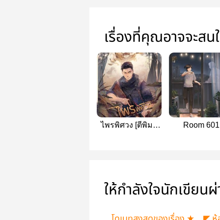
เรื่องที่คุณอาจจะสน
ไพรพิศวง [ตีพิมพ์
Room 601
กับสพน. Hermit
Book]
ให้กำลังใจนักเขียนผ
โดเนทสูงสุดของเรื่อง ★… ◤ ห้