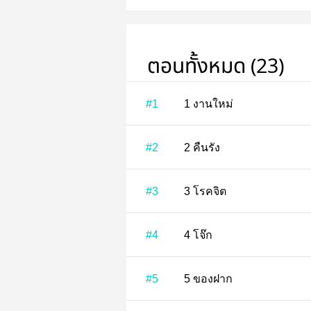
รปภ.จับตัวไว้ด
ขออภัยจริงๆ นะ
เดี๋ยวผมจะรีบ
สายนะครับ” น่าน
ตอนทั้งหมด (23)
ขึ้นยืนเมื่อพบเห
ก่อน มีคนบุกรุ
#1
1 งานใหม่
#2
2 คืนรัง
#3
3 โรคจิต
#4
4 โจ๊ก
#5
5 ของฝาก