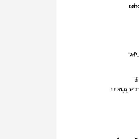
อย่า
“ครับ
“ต
อนุญาตา