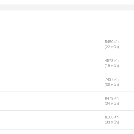
้วยนะครับ ผมจะรีบลงไป” “ต้อง
ครับ ห้อง A201 ใช่มั้ยครับ
แจ้งรปภ.ทันที ขออนุญาตวาง
นทีที่เข้ากะดึกถึงกับสะดุ้งลุก
ตุฉุกเฉินที่ไม่เคยเกิดขึ้นมา
กกกกก!!!
5450 คำ
(22 หน้า)
4578 คำ
(19 หน้า)
7437 คำ
(30 หน้า)
8479 คำ
(34 หน้า)
8166 คำ
(33 หน้า)