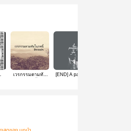
เวรกรรมตามทัน
[END] A painting
สมภารกับไก่วั
ในภพนี้
of you
(สนพ.Nabu)
ูงสุดของ บทนำ