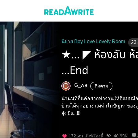
นิยาย Boy Love Lovely Room
23
★… ◤ ห้องลับ ห
...End
G_wa
ติดตาม
น่านนทีก็แค่อยากทำงานให้ดีแบบมืออ
บ้านได้ทุกอย่าง แต่ทำไมปัญหาของลูกบ
ยุ่ง ยิ่ง...!!!
172
คน เลิฟเรื่องนี้
40.99K