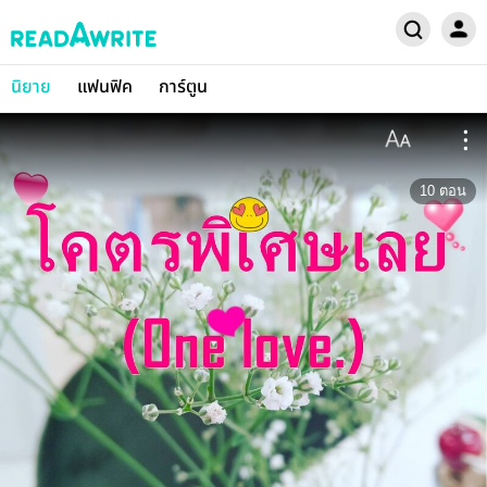
นิยาย
แฟนฟิค
การ์ตูน
10
ตอน