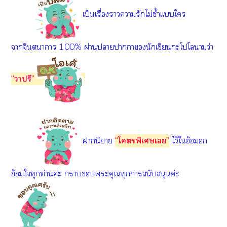
เป็นเรื่องาารักไม่ซ้ำเเบบใ
าจินตนาการ 100% ผ่านาาานักเขียนะโโาว่า
“าปรี”
านิยาย
“โพิเศษเ”
ไว้ใอ้อมอก
อ้อมใทุกท่านค่ะ าะคุณทุกาสนับสนุนค่ะ