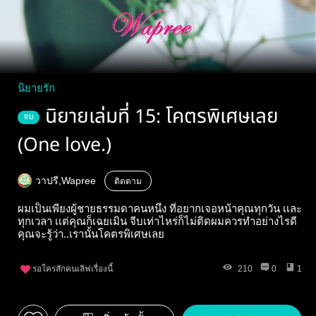
นิยายรัก
นิยายเล่มที่ 15: โคตรพิเศษเลย
จบ
(One love.)
วาปรี,Wapree
ติดตาม
ผมเป็นเพียงผู้ชายธรรมดาคนหนึ่ง ที่อยากเจอหน้าคุณทุกวัน เเละ
ทุกเวลา เเต่คุณก็เฉยเมิน จีบเท่าไหร่ก็ไม่ติดผมควรทำอย่างไรดี
คุณจะรู้ว่า..เรานั้นโคตรพิเศษเลย
รอใครสักคนเลิฟเรื่องนี้
210
0
1