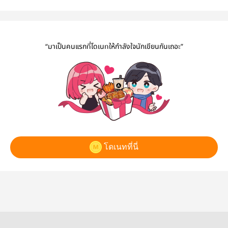
ของขวัญ (ฟรี)
ข้าวซอย ไม่ใช่
จากลำปาง ถึง
คนสุดท้าย 
(Best of the
เข้าซอย (Really
เชียงใหม่ (My
ปลายทา
best.)
love.)
journey.)
(Eternal
“มาเป็นคนแรกที่โดเนทให้กำลังใจนักเขียนกันเถอะ”
โดเนทที่นี่