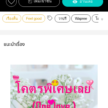
เพิ่มเข้าชั้น
อ่านเลย
เรื่องสั้น
Feel good
วาปรี
Wapree
โคตรพิ
แนะนำเรื่อง