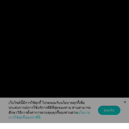
ดูเนื้อหา
เมนูของฉัน
เกี่ยวกับเรา
ปกติ
Download readAwrite
×
เว็บไซต์นี้มีการใช้คุกกี้ โปรดยอมรับนโยบายคุกกี้เพื่อ
ประสบการณ์การใช้บริการที่ดีที่สุดของท่าน ท่านสามารถ
ยอมรับ
ศึกษาวิธีการตั้งค่าการควบคุมคุกกี้ของท่านผ่าน
นโยบาย
© 2026 readAwrite.com by MEB Corporation Public Company Limited
การใช้คุกกี้ของเราที่นี่
This site is protected by reCAPTCHA and the Google
Privacy Policy
and
Terms of Service
apply.