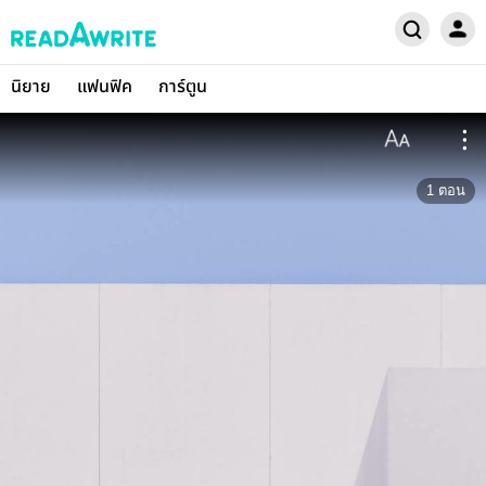
นิยาย
แฟนฟิค
การ์ตูน
1
ตอน