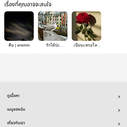
เรื่องที่คุณอาจจะสนใจ
คืน | eremin
รักได้ป่ะ
เนี่ยนะหรอโลก
คับ[mikannie]
มนุษย์ [LuEd]
ดูเนื้อหา
เมนูของฉัน
เกี่ยวกับเรา