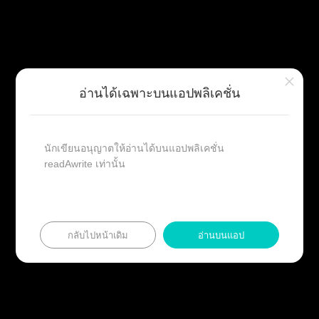
ข้อมูลนักเขียน
×
อ่านได้เฉพาะบนแอปพลิเคชั่น
ติดตาม
นามปากกา :
myblackcat🐈‍⬛
ติดตาม
นักเขียน :
My_Blackcat
นักเขียนอนุญาตให้อ่านได้บนแอปพลิเคชั่น
เผยแพร่
readAwrite เท่านั้น
วันที่เผยแพร่ :
25 ก.ย. 2568
แก้ไขล่าสุด :
30 ก.ค. 2569
กลับไปหน้าเดิม
อ่านบนแอป
“มาเป็นคนแรกที่โดเนทให้กำลังใจนักเขียนกันเถอะ”