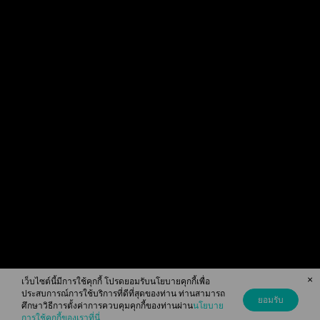
ดูเนื้อหา
เมนูของฉัน
เกี่ยวกับเรา
ปกติ
Download readAwrite
×
เว็บไซต์นี้มีการใช้คุกกี้ โปรดยอมรับนโยบายคุกกี้เพื่อ
ประสบการณ์การใช้บริการที่ดีที่สุดของท่าน ท่านสามารถ
ยอมรับ
ศึกษาวิธีการตั้งค่าการควบคุมคุกกี้ของท่านผ่าน
นโยบาย
© 2026 readAwrite.com by MEB Corporation Public Company Limited
การใช้คุกกี้ของเราที่นี่